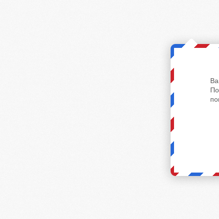
Ва
По
по