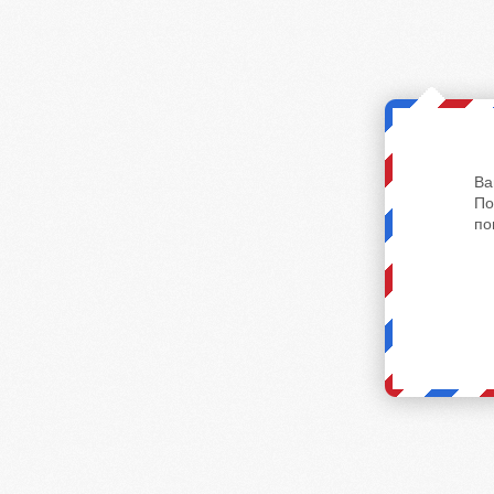
Ва
По
по