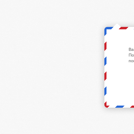
Ва
По
по