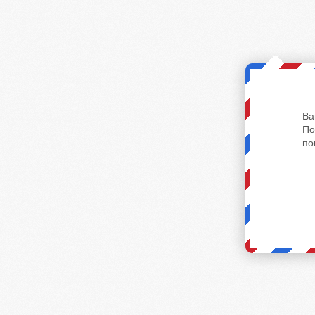
Ва
По
по