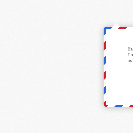
Ва
По
по