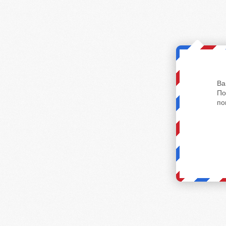
Ва
По
по