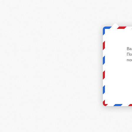
Ва
По
по