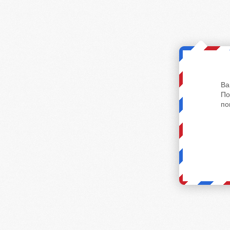
Ва
По
по