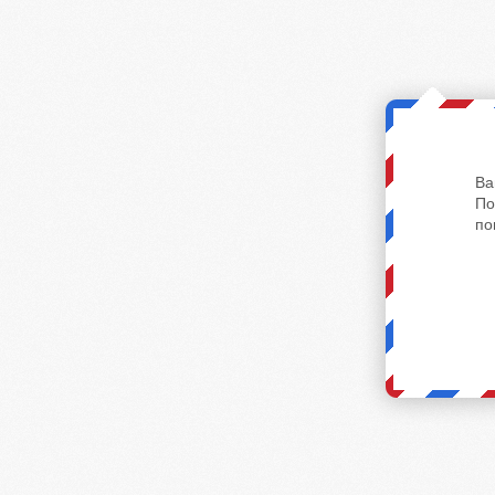
Ва
По
по