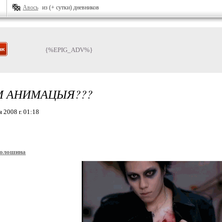
Авось
из (+ сутки) дневников
{%EPIG_ADV%}
М АНИМАЦЫЯ???
 2008 г. 01:18
волошина