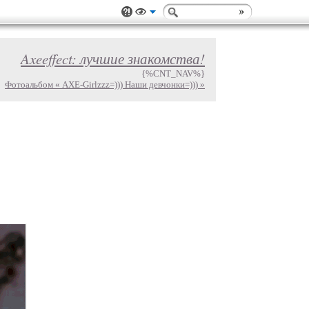
Axeeffect: лучшие знакомства!
{%CNT_NAV%}
Фотоальбом « AXE-Girlzzz=))) Наши девчонки=))) »