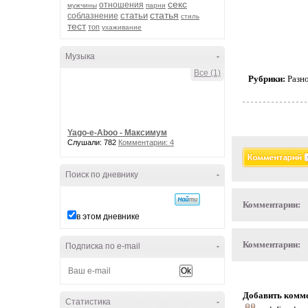
секс
отношения
мужчины
парни
статья
статьи
соблазнение
стиль
тест
топ
ухаживание
Музыка
-
Все (1)
Рубрики:
Разн
Yago-e-Aboo - Максимум
Слушали: 782
Комментарии: 4
Поиск по дневнику
-
Комментарии:
в этом дневнике
Комментарии:
Подписка по e-mail
-
Добавить комм
Статистика
-