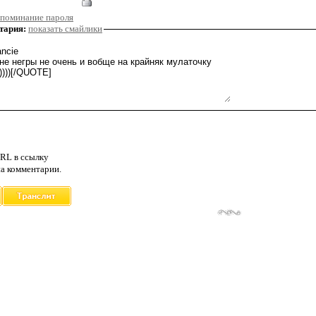
поминание пароля
тария:
показать смайлики
RL в ссылку
а комментарии.