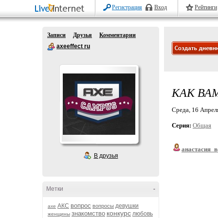
Регистрация
Вход
Рейтинги
Записи
Друзья
Комментарии
axeeffect ru
КАК ВА
Среда, 16 Апреля
Серия:
Общая
анастасия_
В друзья
Метки
-
вопрос
АКС
девушки
вопросы
axe
конкурс
знакомство
любовь
женщины