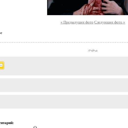
« Предыдущее фото
Следующее фото »
ое
ентарий: