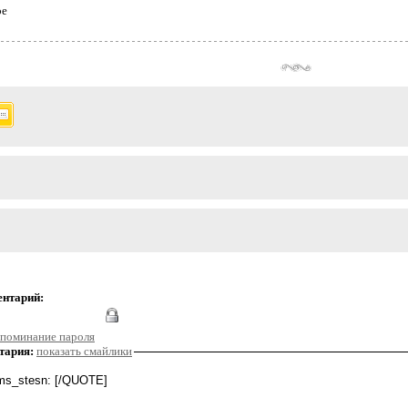
ое
ентарий:
поминание пароля
тария:
показать смайлики