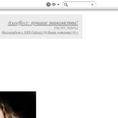
Axeeffect: лучшие знакомства!
{%CNT_NAV%}
Фотоальбом « AXE-Girlzzz=))) Наши девчонки=))) »