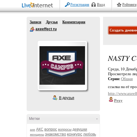
Регистрация
Вход
Рейтинги
Записи
Друзья
Комментарии
axeeffect ru
NASTY C
Среда, 10 Декабр
Просмотрело лю
Серия:
Общая
ссылка на её пр
http://www.axeef
В друзья
Pexy
Метки
-
вопрос
АКС
девушки
вопросы
axe
конкурс
знакомство
любовь
женщины