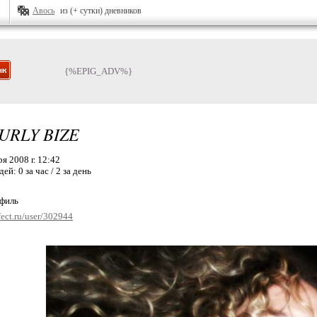
Авось
из (+ сутки) дневников
{%EPIG_ADV%}
URLY BIZE
я 2008 г. 12:42
дей:
0 за час / 2 за день
офиль
fect.ru/user/302944