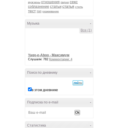
секс
отношения
мужчины
парни
статья
статьи
соблазнение
стиль
тест
топ
ухаживание
Музыка
-
Все (1)
Yago-e-Aboo - Максимум
Слушали: 782
Комментарии: 4
Поиск по дневнику
-
в этом дневнике
Подписка по e-mail
-
Статистика
-