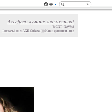
Axeeffect: лучшие знакомства!
{%CNT_NAV%}
Фотоальбом « AXE-Girlzzz=))) Наши девчонки=))) »