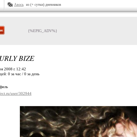
Авось
из (+ сутки) дневников
{%EPIG_ADV%}
URLY BIZE
я 2008 г. 12:42
дей:
0 за час / 0 за день
офиль
fect.ru/user/302944