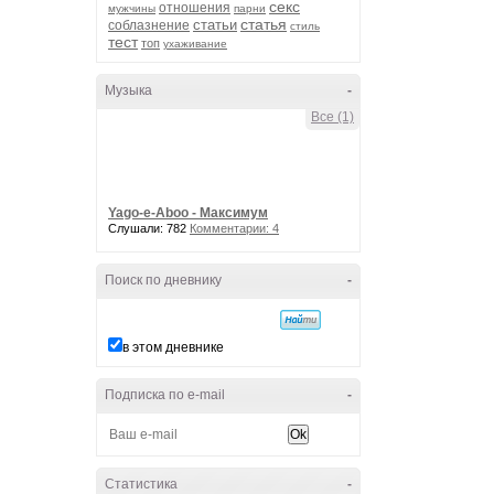
секс
отношения
мужчины
парни
статья
статьи
соблазнение
стиль
тест
топ
ухаживание
Музыка
-
Все (1)
Yago-e-Aboo - Максимум
Слушали: 782
Комментарии: 4
Поиск по дневнику
-
в этом дневнике
Подписка по e-mail
-
Статистика
-