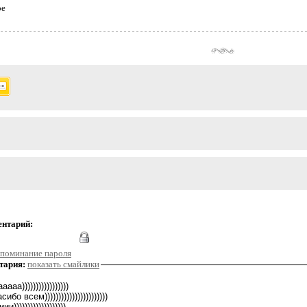
ое
ентарий:
поминание пароля
тария:
показать смайлики