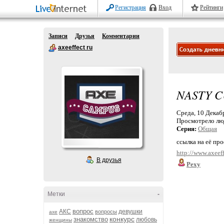
Регистрация
Вход
Рейтинги
Записи
Друзья
Комментарии
axeeffect ru
NASTY C
Среда, 10 Декабр
Просмотрело лю
Серия:
Общая
ссылка на её пр
http://www.axeef
В друзья
Pexy
Метки
-
вопрос
АКС
девушки
вопросы
axe
конкурс
знакомство
любовь
женщины