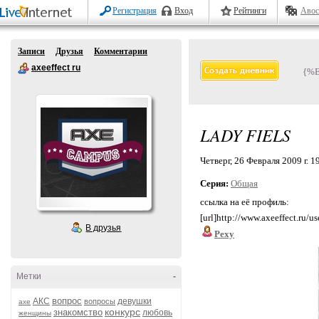
Регистрация
Вход
Рейтинги
Авос
Записи
Друзья
Комментарии
axeeffect ru
{%
LADY FIELS
Четверг, 26 Февраля 2009 г. 1
Серия:
Общая
ссылка на её профиль:
[url]http://www.axeeffect.ru/u
В друзья
Pexy
Метки
-
вопрос
АКС
девушки
вопросы
axe
конкурс
знакомство
любовь
женщины