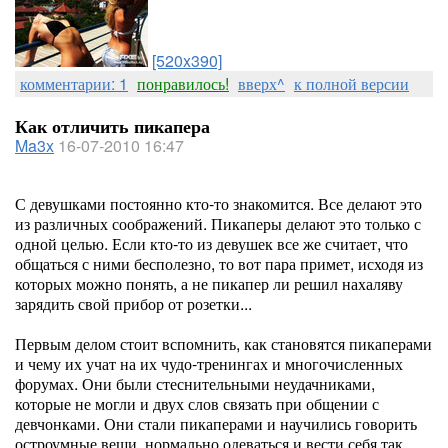
[520x390]
комментарии: 1
понравилось!
вверх^
к полной версии
Как отличить пикапера
Ma3x
16-07-2010 16:47
С девушками постоянно кто-то знакомится. Все делают это
из различных соображений. Пикаперы делают это только с
одной целью. Если кто-то из девушек все же считает, что
общаться с ними бесполезно, то вот пара примет, исходя из
которых можно понять, а не пикапер ли решил нахаляву
зарядить свой прибор от розетки...
Первым делом стоит вспомнить, как становятся пикаперами
и чему их учат на их чудо-тренингах и многочисленных
форумах. Они были стеснительными неудачниками,
которые не могли и двух слов связать при общении с
девчонками. Они стали пикаперами и научились говорить
остроумные вещи, нормально одеваться и вести себя так,