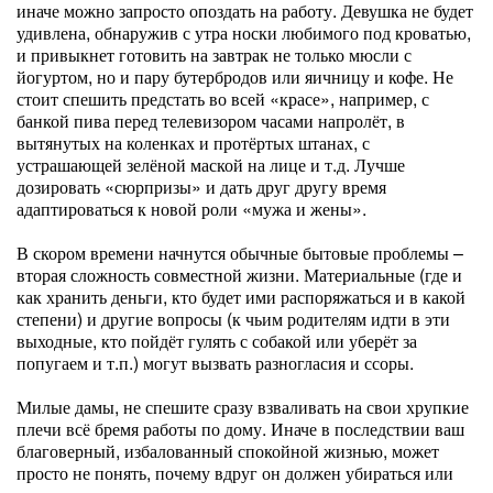
иначе можно запросто опоздать на работу. Девушка не будет
удивлена, обнаружив с утра носки любимого под кроватью,
и привыкнет готовить на завтрак не только мюсли с
йогуртом, но и пару бутербродов или яичницу и кофе. Не
стоит спешить предстать во всей «красе», например, с
банкой пива перед телевизором часами напролёт, в
вытянутых на коленках и протёртых штанах, с
устрашающей зелёной маской на лице и т.д. Лучше
дозировать «сюрпризы» и дать друг другу время
адаптироваться к новой роли «мужа и жены».
В скором времени начнутся обычные бытовые проблемы –
вторая сложность совместной жизни. Материальные (где и
как хранить деньги, кто будет ими распоряжаться и в какой
степени) и другие вопросы (к чьим родителям идти в эти
выходные, кто пойдёт гулять с собакой или уберёт за
попугаем и т.п.) могут вызвать разногласия и ссоры.
Милые дамы, не спешите сразу взваливать на свои хрупкие
плечи всё бремя работы по дому. Иначе в последствии ваш
благоверный, избалованный спокойной жизнью, может
просто не понять, почему вдруг он должен убираться или