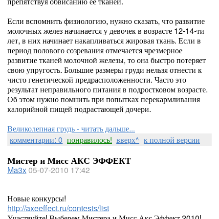
препятствуя обвисанию ее тканей.
Если вспомнить физиологию, нужно сказать, что развитие
молочных желез начинается у девочек в возрасте 12-14-ти
лет, в них начинает накапливаться жировая ткань. Если в
период полового созревания отмечается чрезмерное
развитие тканей молочной железы, то она быстро потеряет
свою упругость. Большие размеры груди нельзя отнести к
чисто генетической предрасположенности. Часто это
результат неправильного питания в подростковом возрасте.
Об этом нужно помнить при попытках перекармливания
калорийной пищей подрастающей дочери.
Великолепная грудь - читать дальше...
комментарии: 0
понравилось!
вверх^
к полной версии
Мистер и Мисс АКС ЭФФЕКТ
Ma3x
05-07-2010 17:42
Новые конкурсы!
http://axeeffect.ru/contests/list
Участвуйте! Выберем Мистера и Мисс Акс Эффект 2010!