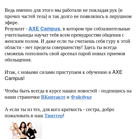
Ведь именно для этого мы работали не покладая рук (и
прочих частей тела) и так долго не появлялись в лирушном
эфире.
Результат -
AXE Campus
, в котором три соблазнительные
учительницы научат тебя всем премудростям общения с
женским полом. И даже если ты считаешь себя гуру в этой
области - нет предела совершенству! Здесь ты всегда
сможешь пополнить свой арсенал парой новых приемов
обольщения.
Итак, с новыми силами приступаем к обучению в AXE
Campus!
Чтобы быть всегда в курсе наших новостей - подпишись на
наши странички
ВКонтакте
и
Фэйсбуке
А если ты из тех, для кого краткость - сестра, добро
пожаловать в наш
Твиттер
!