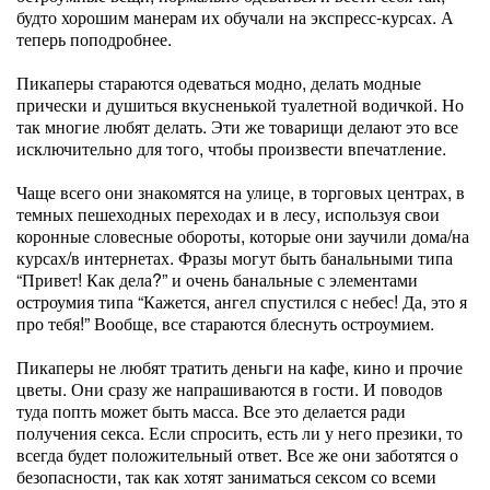
будто хорошим манерам их обучали на экспресс-курсах. А
теперь поподробнее.
Пикаперы стараются одеваться модно, делать модные
прически и душиться вкусненькой туалетной водичкой. Но
так многие любят делать. Эти же товарищи делают это все
исключительно для того, чтобы произвести впечатление.
Чаще всего они знакомятся на улице, в торговых центрах, в
темных пешеходных переходах и в лесу, используя свои
коронные словесные обороты, которые они заучили дома/на
курсах/в интернетах. Фразы могут быть банальными типа
“Привет! Как дела?” и очень банальные с элементами
остроумия типа “Кажется, ангел спустился с небес! Да, это я
про тебя!” Вообще, все стараются блеснуть остроумием.
Пикаперы не любят тратить деньги на кафе, кино и прочие
цветы. Они сразу же напрашиваются в гости. И поводов
туда попть может быть масса. Все это делается ради
получения секса. Если спросить, есть ли у него презики, то
всегда будет положительный ответ. Все же они заботятся о
безопасности, так как хотят заниматься сексом со всеми