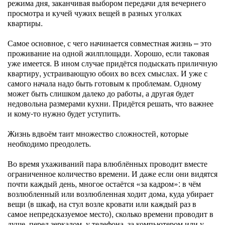
режима дня, заканчивая выбором передачи для вечернего
просмотра и кучей чужих вещей в разных уголках
квартиры.
Самое основное, с чего начинается совместная жизнь – это
проживание на одной жилплощади. Хорошо, если таковая
уже имеется. В ином случае придётся подыскать приличную
квартиру, устраивающую обоих во всех смыслах. И уже с
самого начала надо быть готовым к проблемам. Одному
может быть слишком далеко до работы, а другая будет
недовольна размерами кухни. Придётся решать, что важнее
и кому-то нужно будет уступить.
Жизнь вдвоём таит множество сложностей, которые
необходимо преодолеть.
Во время ухаживаний пара влюблённых проводит вместе
ограниченное количество времени. И даже если они видятся
почти каждый день, многое остаётся «за кадром»: в чём
возлюбленный или возлюбленная ходит дома, куда убирает
вещи (в шкаф, на стул возле кровати или каждый раз в
самое непредсказуемое место), сколько времени проводит в
душе, перед зеркалом, у телефона, за компьютером или у