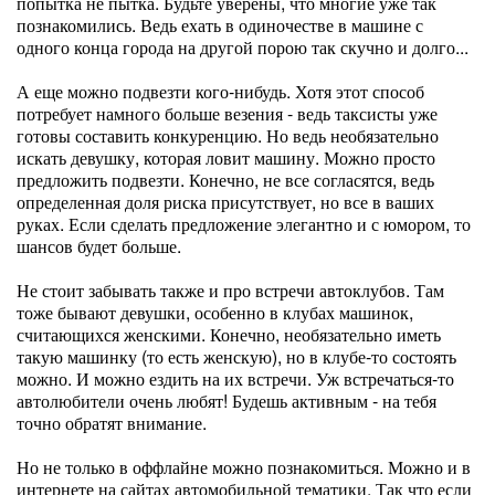
попытка не пытка. Будьте уверены, что многие уже так
познакомились. Ведь ехать в одиночестве в машине с
одного конца города на другой порою так скучно и долго...
А еще можно подвезти кого-нибудь. Хотя этот способ
потребует намного больше везения - ведь таксисты уже
готовы составить конкуренцию. Но ведь необязательно
искать девушку, которая ловит машину. Можно просто
предложить подвезти. Конечно, не все согласятся, ведь
определенная доля риска присутствует, но все в ваших
руках. Если сделать предложение элегантно и с юмором, то
шансов будет больше.
Не стоит забывать также и про встречи автоклубов. Там
тоже бывают девушки, особенно в клубах машинок,
считающихся женскими. Конечно, необязательно иметь
такую машинку (то есть женскую), но в клубе-то состоять
можно. И можно ездить на их встречи. Уж встречаться-то
автолюбители очень любят! Будешь активным - на тебя
точно обратят внимание.
Но не только в оффлайне можно познакомиться. Можно и в
интернете на сайтах автомобильной тематики. Так что если