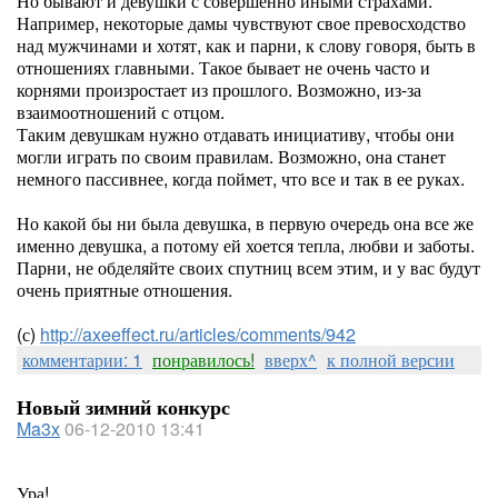
Но бывают и девушки с совершенно иными страхами.
Например, некоторые дамы чувствуют свое превосходство
над мужчинами и хотят, как и парни, к слову говоря, быть в
отношениях главными. Такое бывает не очень часто и
корнями произростает из прошлого. Возможно, из-за
взаимоотношений с отцом.
Таким девушкам нужно отдавать инициативу, чтобы они
могли играть по своим правилам. Возможно, она станет
немного пассивнее, когда поймет, что все и так в ее руках.
Но какой бы ни была девушка, в первую очередь она все же
именно девушка, а потому ей хоется тепла, любви и заботы.
Парни, не обделяйте своих спутниц всем этим, и у вас будут
очень приятные отношения.
(с)
http://axeeffect.ru/articles/comments/942
комментарии: 1
понравилось!
вверх^
к полной версии
Новый зимний конкурс
Ma3x
06-12-2010 13:41
Ура!