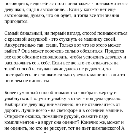
поговорить, ведь сейчас стоит иная задача - познакомиться с
девушкой, сидя в автомобиле... Если у кого-то нет еще
автомобиля, думаю, что он будет, и тогда все эти знания
пригодятся.
Самый банальный, на первый взгляд, способ познакомиться
с красивой девушкой - это стукнуть ее машинку своей.
Аккуратненько так, сзади. Только вот что из этого может
выйти? Она может оооочень сильно обозлиться! Придется
все свое обояние использовать, чтобы успокоить девушку и
расположить ее к себе. Если все же кто-то отважится на
такой способ (а случаи такие далеко не редкость), то
постарайтесь не слишком сильно увечить машины - они-то
ни в чем не виноваты.
Более гуманный способ знакомства - выбрать жертву и
улыбнуться. Получите улыбку в ответ - пол дела сделало.
Выбирайте девушку внимательно, но не отвлекайтесь от
дороги. Лучше всего - на светофоре и в соседней машине.
Откройте окошко, помашите рукуой, скажите пару
комплиментов - а вдруг она оценит? Конечно же, может и
не оценить, но кто не рискует, тот не пьет шампанского! А