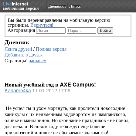
Live
Internet
Дневники
Личка
мобильная версия
Вы были перенаправлены на мобильную версию
страницы.
Вернуться!
Авторизация
Дневник
Лента друзей
/
Полная версия
Добавить в друзья
Страницы:
раньше»
Новый учебный год в AXE Campus!
Kanaree4ka
11-01-2012 17:06
Не успел ты и ухом моргнуть, как пролетели новогодние
каникулы с их неизменным водоворотом из шампанского,
оливье и мандаринов. Но окончание праздников - не повод
для печали! В новом году тебя ждут еще больше
приключений и новые незабываемые знакомства!