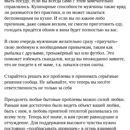
мыть посуду, если вы всегда сами с этим замечательно
справлялись. Кулинарные способности мужчины также вряд
ли разовьются без практики, и он может оказаться
беспомощным на кухне. И если вы по каким-либо
причинам, даже самым веским, не смогли приготовить еду,
голодать придётся обоим и вина будет полностью на вас.
В свою очередь мужчинам желательно сразу «приучать»
свою любимую к необходимым привычкам, таким как
рыбалка с друзьями, тренажёрный зал или футбол. Это
поможет избежать скандалов, когда вы неожиданно заявите,
что не поедете к её маме, т.к. начался сезон охоты.
Старайтесь решать все проблемы и принимать серьёзные
решения сообща. Не забывайте, что теперь вы несёте
ответственность не только за себя
Преодолеть любые бытовые проблемы можно силой любви.
Раньше вам достаточно было видеть объект вашей любви,
быть с ним, и любовь приятной теплотой разливалась по
всему телу. Теперь всё иначе, и вам грозят равнодушие и
отчуждение. Для поддержания высокого чувства нужно
постоянно «подбрасывать дровишек» в огонь взаимной