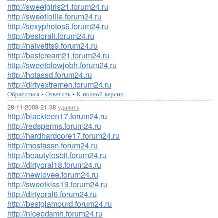
http://sweetgirls21.forum24.ru
http://sweetlollie.forum24.ru
http://sexyphotos6.forum24.ru
http://bestorali.forum24.ru
http://naivetits9.forum24.ru
http://bestcream21.forum24.ru
http://sweetblowjobh.forum24.ru
http://hotassd.forum24.ru
http://dirtyextremen.forum24.ru
Обратиться
-
Ответить
-
К полной версии
28-11-2008-21:38
удалить
http://blackteen17.forum24.ru
http://redsperms.forum24.ru
http://hardhardcore17.forum24.ru
http://mostassn.forum24.ru
http://beautylesbit.forum24.ru
http://dirtyoral18.forum24.ru
http://newlovee.forum24.ru
http://sweetkiss19.forum24.ru
http://dirtyoral6.forum24.ru
http://bestglamourd.forum24.ru
http://nicebdsmh.forum24.ru