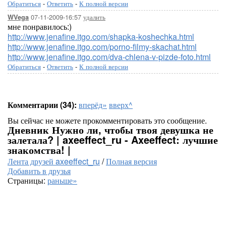
Обратиться
-
Ответить
-
К полной версии
07-11-2009-16:57
удалить
WVega
мне понравилось:)
http://www.jenafine.itgo.com/shapka-koshechka.html
http://www.jenafine.itgo.com/porno-filmy-skachat.html
http://www.jenafine.itgo.com/dva-chlena-v-pizde-foto.html
Обратиться
-
Ответить
-
К полной версии
Комментарии (34):
вперёд»
вверх^
Вы сейчас не можете прокомментировать это сообщение.
Дневник Нужно ли, чтобы твоя девушка не
залетала? | axeeffect_ru - Axeeffect: лучшие
знакомства! |
Лента друзей axeeffect_ru
/
Полная версия
Добавить в друзья
Страницы:
раньше»