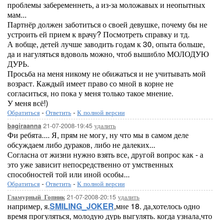
проблемы забеременнеть, а из-за моложавых и неопытных
мам...
Партнёр должен заботиться о своей девушке, почему бы не
устроить ей прием к врачу? Посмотреть справку и тд.
А вобще, детей лучше заводить годам к 30, опыта больше,
да и нагуляться вдоволь можно, чтоб вышибло МОЛОДУЮ
ДУРЬ.
Просьба на меня никому не обижаться и не учитывать мой
возраст. Каждый имеет право со мной в корне не
согласиться, но пока у меня только такое мнение.
У меня всё!)
Обратиться
-
Ответить
-
К полной версии
21-07-2008-19:45
удалить
bagiraanna
Фи ребята.... Я, прям не могу, ну что мы в самом деле
обсуждаем либо дураков, либо не далеких...
Согласна от жизни нужно взять все, другой вопрос как - а
это уже зависит непосредственно от умственных
способностей той или иной особы...
Обратиться
-
Ответить
-
К полной версии
21-07-2008-20:15
удалить
Гламурный_Гопник
например, я.
SMILING_JOKER
,мне 18. да,хотелось одно
время прогуляться, молодую дурь выгулять. когда узнала,что