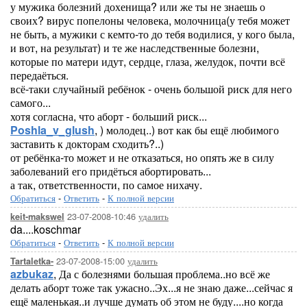
у мужика болезний дохенища? или же ты не знаешь о
своих? вирус попелоны человека, молочница(у тебя может
не быть, а мужики с кемто-то до тебя водилися, у кого была,
и вот, на результат) и те же наследственные болезни,
которые по матери идут, сердце, глаза, желудок, почти всё
передаёться.
всё-таки случайный ребёнок - очень большой риск для него
самого...
хотя согласна, что аборт - больший риск...
Poshla_v_glush
, ) молодец..) вот как бы ещё любимого
заставить к докторам сходить?..)
от ребёнка-то может и не отказаться, но опять же в силу
заболеваний его придёться абортировать...
а так, ответственности, по самое нихачу.
Обратиться
-
Ответить
-
К полной версии
23-07-2008-10:46
удалить
keit-makswel
da....koschmar
Обратиться
-
Ответить
-
К полной версии
23-07-2008-15:00
удалить
Tartaletka-
azbukaz
, Да с болезнями большая проблема..но всё же
делать аборт тоже так ужасно..Эх...я не знаю даже...сейчас я
ещё маленькая..и лучше думать об этом не буду....но когда