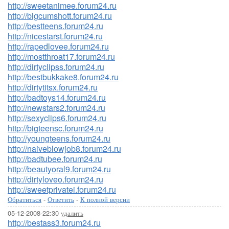
http://sweetanimee.forum24.ru
http://bigcumshott.forum24.ru
http://bestteens.forum24.ru
http://nicestarst.forum24.ru
http://rapedlovee.forum24.ru
http://mostthroat17.forum24.ru
http://dirtyclipss.forum24.ru
http://bestbukkake8.forum24.ru
http://dirtytitsx.forum24.ru
http://badtoys14.forum24.ru
http://newstars2.forum24.ru
http://sexyclips6.forum24.ru
http://bigteensc.forum24.ru
http://youngteens.forum24.ru
http://naiveblowjob8.forum24.ru
http://badtubee.forum24.ru
http://beautyoral9.forum24.ru
http://dirtyloveo.forum24.ru
http://sweetprivatei.forum24.ru
Обратиться
-
Ответить
-
К полной версии
05-12-2008-22:30
удалить
http://bestass3.forum24.ru