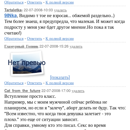
Обратиться
-
Ответить
-
К полной версии
22-07-2008-10:03
удалить
Tartaletka-
9INka
, Видимо т тое не взросая... обжемой раздельно..)
Тем более знаеш, я предупредла, что малекая. И может когда
подросту у меня уже бдет другое мнение.Но пока я так
считаю!)
Обратиться
-
Ответить
-
К полной версии
22-07-2008-15:26
удалить
Гламурный_Гопник
[показать]
Обратиться
-
Ответить
-
К полной версии
22-07-2008-17:00
удалить
Cat_from_the_future
Вступление просто класс.
Например, мы с моим мужчиной сейчас ребёнка не
планируем, но если я "залечу", аборт делать не буду. Так что:
"Всем известно, что когда твоя девушка залетает - это
плохо." это еще от ситуации зависит.
Для справки, умному кто это писал. Секс во время