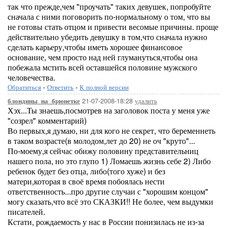
так что прежде,чем "проучать" таких девушек, попробуйте
сначала с ними поговорить по-нормальному о том, что вы
не готовы стать отцом и привести весомые причины. проще
действительно убедить девушку в том,что сначала нужно
сделать карьеру,чтобы иметь хорошее финансовое
основание, чем просто над ней глумануться,чтобы она
побежала мстить всей оставшейся половине мужского
человечества.
Обратиться
-
Ответить
-
К полной версии
21-07-2008-18:28
удалить
блондины_на_брюнетке
Хэх...Ты знаешь,посмотрев на заголовок поста у меня уже
"созрел" комментарий)
Во первых,я думаю, ни для кого не секрет, что беременнеть
в таком возрасте(в молодом,лет до 20) не оч "круто"...
По-моему,я сейчас обижу половину представительниц
нашего пола, но это глупо 1) Ломаешь жизнь себе 2) Либо
ребенок будет без отца, либо(того хуже) и без
матери,которая в своё время побоялась нести
ответственность...про другие случаи с "хорошим концом"
могу сказать,что всё это СКАЗКИ!! Не более, чем выдумки
писателей.
Кстати, рождаемость у нас в России понизилась не из-за