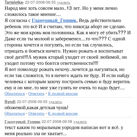
22-07-2008-06:55
удалить
Tartaletka-
Народ мне хоть совсем мало..13 лет. Но у меня лично
сложилось такое мнение....
Я согласна с
Гламурный_Гопник
, Ведь действительно
ребенок это всё И я считаю, что никогда аборт не сделаю.
Это же моя кровь моя половинка. Как я могу её убить??? И
Даже если ты молоой и забеременел....то что??? С одной
стороны хочется и погулять, но если так случилось,
отрицать и бояться ничего. Нужно рожать и воспитыват
своё дитё!!!А мужик кторый уходит от своей любимой, он
уходит потому что боится ответсвенности!!!!
Я вот помолоду рожать нехочу..хочется да нагуляться, но
если так сложится, то я ничего ждать не буду. И если найду
человека с которым захочу построить семью и буду веритиь
ему и он мне..то мне уже гулять не очень то надо будет....
Обратиться
-
Ответить
-
К полной версии
22-07-2008-09:55
удалить
Syndi
обожемой,какая детская чушь!
Обратиться
-
Ответить
-
К полной версии
22-07-2008-09:58
удалить
Гламурный_Гопник
текст каким то моральным уородом написан вот и всё. у
меня реально зла не хватает...