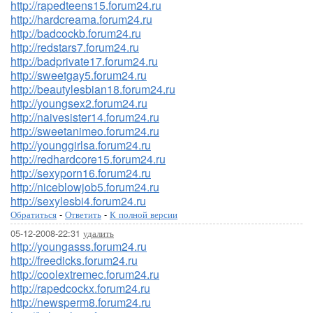
http://rapedteens15.forum24.ru
http://hardcreama.forum24.ru
http://badcockb.forum24.ru
http://redstars7.forum24.ru
http://badprivate17.forum24.ru
http://sweetgay5.forum24.ru
http://beautylesbian18.forum24.ru
http://youngsex2.forum24.ru
http://naivesister14.forum24.ru
http://sweetanimeo.forum24.ru
http://younggirlsa.forum24.ru
http://redhardcore15.forum24.ru
http://sexyporn16.forum24.ru
http://niceblowjob5.forum24.ru
http://sexylesbi4.forum24.ru
Обратиться
-
Ответить
-
К полной версии
05-12-2008-22:31
удалить
http://youngasss.forum24.ru
http://freedicks.forum24.ru
http://coolextremec.forum24.ru
http://rapedcockx.forum24.ru
http://newsperm8.forum24.ru