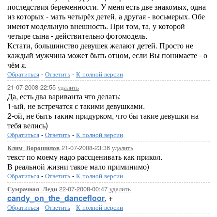
последствия беременности. У меня есть две знакомых, одна
из которых - мать четырёх детей, а другая - восьмерых. Обе
имеют модельную внешность. При том, та, у которой
четыре сына - действительно фотомодель.
Кстати, большинство девушек желают детей. Просто не
каждый мужчина может быть отцом, если Вы понимаете - о
чём я.
Обратиться
-
Ответить
-
К полной версии
21-07-2008-22:55
удалить
Да, есть два вариванта что делать:
1-ый, не встречатся с такими девушками.
2-ой, не быть таким придурком, что бы такие девушки на
тебя велись)
Обратиться
-
Ответить
-
К полной версии
21-07-2008-23:36
удалить
Клим_Ворошилов
текст по моему надо рассценивать как прикол.
В реальной жизни такое мало приминимо)
Обратиться
-
Ответить
-
К полной версии
22-07-2008-00:47
удалить
Сумрачная_Леди
candy_on_the_dancefloor
, +
Обратиться
-
Ответить
-
К полной версии