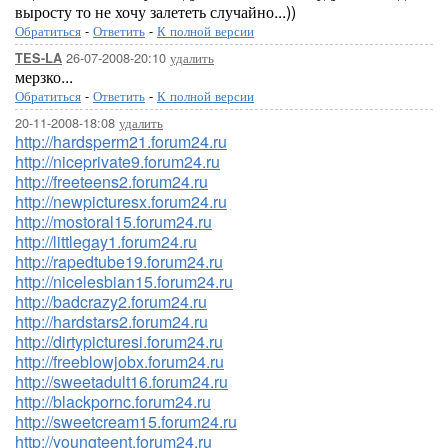
выросту то не хочу залететь случайно...))
Обратиться
-
Ответить
-
К полной версии
26-07-2008-20:10
удалить
TES-LA
мерзко...
Обратиться
-
Ответить
-
К полной версии
20-11-2008-18:08
удалить
http://hardsperm21.forum24.ru
http://niceprivate9.forum24.ru
http://freeteens2.forum24.ru
http://newpicturesx.forum24.ru
http://mostoral15.forum24.ru
http://littlegay1.forum24.ru
http://rapedtube19.forum24.ru
http://nicelesbian15.forum24.ru
http://badcrazy2.forum24.ru
http://hardstars2.forum24.ru
http://dirtypicturesi.forum24.ru
http://freeblowjobx.forum24.ru
http://sweetadult16.forum24.ru
http://blackpornc.forum24.ru
http://sweetcream15.forum24.ru
http://youngteent.forum24.ru