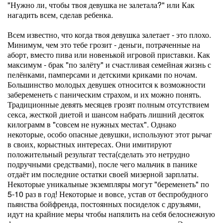
"Нужно ли, чтобы твоя девушка не залетала?" или Как
нагадить всем, сделав ребенка.
Всем известно, что когда твоя девушка залетает - это плохо.
Минимум, чем это тебе грозит - деньги, потраченные на
аборт, вместо пива или новенькой игровой приставки. Как
максимум - брак "по залёту" и счастливая семейная жизнь с
пелёнками, памперсами и детскими криками по ночам.
Большинство молодых девушек относится к возможности
забеременеть с паническим страхом, и их можно понять.
Традиционные девять месяцев грозят полным отсутствием
секса, жесткой диетой и шансом набрать лишний десяток
килограмм в "совсем не нужных местах". Однако
некоторые, особо опасные девушки, используют этот рычаг
в своих, корыстных интересах. Они имитируют
положительный результат теста(сделать это нетрудно
подручными средствами), после чего мальчик в панике
отдаёт им последние остатки своей мизерной зарплаты.
Некоторые уникальные экземпляры могут "беременеть" по
5-10 раз в год! Некоторые и вовсе, устав от беспробудного
пьянства бойфренда, постоянных посиделок с друзьями,
идут на крайние меры чтобы напялить на себя белоснежную