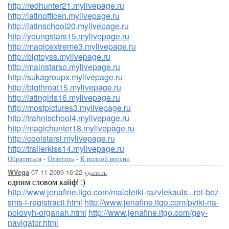
http://redhunter21.mylivepage.ru
http://latinofficen.mylivepage.ru
http://latinschool20.mylivepage.ru
http://youngstars15.mylivepage.ru
http://magicextreme3.mylivepage.ru
http://bigtoyss.mylivepage.ru
http://mainstarso.mylivepage.ru
http://sukagroupx.mylivepage.ru
http://bigthroat15.mylivepage.ru
http://latingirls16.mylivepage.ru
http://mostpictures3.mylivepage.ru
http://trahnischool4.mylivepage.ru
http://magichunter18.mylivepage.ru
http://coolstarsi.mylivepage.ru
http://trailerkiss14.mylivepage.ru
Обратиться
-
Ответить
-
К полной версии
07-11-2009-16:22
удалить
WVega
одним словом кайф! :)
http://www.jenafine.itgo.com/maloletki-razvlekauts...ret-bez-
sms-i-registracii.html
http://www.jenafine.itgo.com/pytki-na-
polovyh-organah.html
http://www.jenafine.itgo.com/gey-
navigator.html