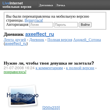
Live
Internet
Дневники
Личка
мобильная версия
Вы были перенаправлены на мобильную версию
страницы.
Вернуться!
Авторизация
Дневник
axeeffect_ru
Лента друзей
-
Дневник
-
Полная версия
Аццкей_Сотона
(
axeeffect_ru
)
Нужно ли, чтобы твоя девушка не залетала?
21-07-2008 16:24
к комментариям
-
к полной версии
-
понравилось!
[200x233]