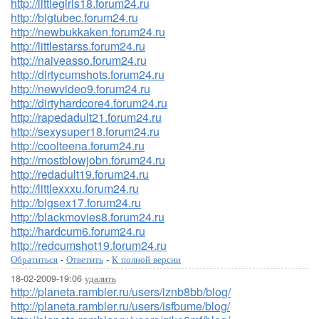
http://littlegirls18.forum24.ru
http://bigtubec.forum24.ru
http://newbukkaken.forum24.ru
http://littlestarss.forum24.ru
http://naiveasso.forum24.ru
http://dirtycumshots.forum24.ru
http://newvideo9.forum24.ru
http://dirtyhardcore4.forum24.ru
http://rapedadult21.forum24.ru
http://sexysuper18.forum24.ru
http://coolteena.forum24.ru
http://mostblowjobn.forum24.ru
http://redadult19.forum24.ru
http://littlexxxu.forum24.ru
http://bigsex17.forum24.ru
http://blackmovies8.forum24.ru
http://hardcum6.forum24.ru
http://redcumshot19.forum24.ru
Обратиться
-
Ответить
-
К полной версии
18-02-2009-19:06
удалить
http://planeta.rambler.ru/users/iznb8bb/blog/
http://planeta.rambler.ru/users/isfbume/blog/