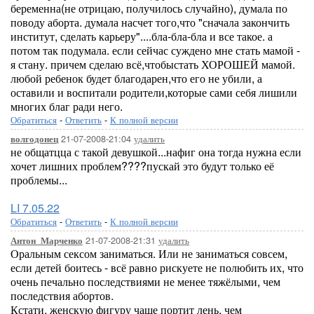
беременна(не отрицаю, получилось случайно), думала по
поводу аборта. думала насчет того,что "сначала закончить
институт, сделать карьеру"....бла-бла-бла и все такое. а
потом так подумала. если сейчас суждено мне стать мамой -
я стану. причем сделаю всё,чтобыстать ХОРОШЕЙ мамой.
любой ребенок будет благодарен,что его не убили, а
оставили и воспитали родители,которые сами себя лишили
многих благ ради него.
Обратиться
-
Ответить
-
К полной версии
21-07-2008-21:04
удалить
волгодонец
не общатцца с такой девушкой...нафиг она тогда нужна если
хочет лишних проблем????пускай это будут только её
проблемы...
LI 7.05.22
Обратиться
-
Ответить
-
К полной версии
21-07-2008-21:31
удалить
Антон_Марченко
Оральным сексом заниматься. Или не заниматься совсем,
если детей боитесь - всё равно рискуете не полюбить их, что
очень печально последствиями не менее тяжёлыми, чем
последствия абортов.
Кстати, женскую фигуру чаще портит лень, чем