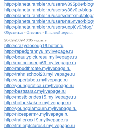
http://planeta.rambler.ru/users/v895p0e/blog/
http://planeta.rambler.ru/users/y38v0to/blog/
http://planeta.rambler.ru/users/dmfxmuf/blog/
http://planeta.rambler.ru/users/na5nvao/blog/
http://planeta.rambler.ru/users/uepj0v9/blog/
Обратиться
-
Ответить
-
К полной версии
26-02-2009-10:05
удалить
http://crazycloseup16.hoter.ru
http://rapedgranny6.mylivepage.ru
http://beautypicturesu.mylivepage.ru
http://maincloseup69.mylivepage.ru
http://rapedthroate.mylivepage.ru
http://trahnischool20.mylivepage.ru
http://supertubeu.mylivepage.ru
http://youngeroticau.mylivepage.ru
http://beststars2.mylivepage.ru
http://mostblondes15.mylivepage.ru
http://hotbukkakee.mylivepage.ru
http://youngglamourn.mylivepage.ru
http://nicesperm4.mylivepage.ru
http://trailerxxx19.mylivepage.ru
http://trailerpictures4.mylivepage.ru