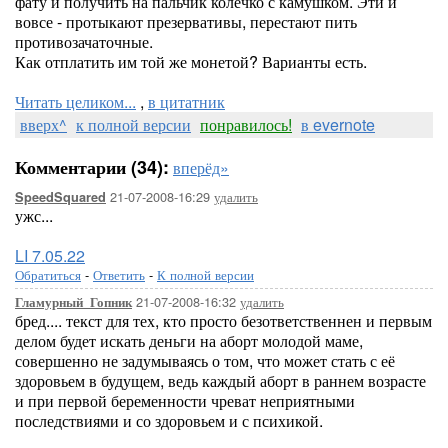
фату и получить на пальчик колечко с камушком. Эти и
вовсе - протыкают презервативы, перестают пить
противозачаточные.
Как отплатить им той же монетой? Варианты есть.
Читать целиком...
,
в цитатник
вверх^
к полной версии
понравилось!
в evernote
Комментарии (34):
вперёд»
21-07-2008-16:29
удалить
SpeedSquared
ужс...
LI 7.05.22
Обратиться
-
Ответить
-
К полной версии
21-07-2008-16:32
удалить
Гламурный_Гопник
бред.... текст для тех, кто просто безответственнен и первым
делом будет искать деньги на аборт молодой маме,
совершенно не задумываясь о том, что может стать с её
здоровьем в будущем, ведь каждый аборт в раннем возрасте
и при первой беременности чреват неприятными
последствиями и со здоровьем и с психикой.