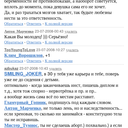
беременности не противопоказан, а наоборот советуется,
вплоть до момента, пока девушка сама его не хочет.
Да, и раз трахаться мозгов хватает, так будьте любезны
нести за это ответственность.
Обратиться
-
Ответить
-
К полной версии
23-07-2008-00:43
удалить
Антон_Марченко
Какая Вы молодец! ))) Серьёзно!
Обратиться
-
Ответить
-
К полной версии
23-07-2008-10:27
удалить
TooYoungToLove
Клим_Ворошилов
, +1
Обратиться
-
Ответить
-
К полной версии
23-07-2008-10:43
удалить
azbukaz
SMILING_JOKER
, в 30 у тебя уже карьера и тебе, поверь
уже не до сидения с детьми.
оптимально - когда заканчиваешь инст, пишешь диплом и
т.д., хотя тож спорно - нервотрёпка и пр. и пр..
а вообще жизнь сама всё по местам расставит.
Гламурный_Гопник
, подпишусь под каждым словом.
Антон_Марченко
, не только лень, но и наследственность...
если хреновая, то сколько ни занимайся - конституцию тела
ты не исправишь.
Мистер_Тумнос
, ты не сделаешь аборт.) похвально.) а если