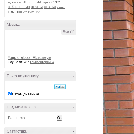
секс
отношения
мужчины
парни
статья
статьи
соблазнение
стиль
тест
топ
ухаживание
Музыка
-
Все (1)
Yago-e-Aboo - Максимум
Слушали: 782
Комментарии: 4
Поиск по дневнику
-
в этом дневнике
Подписка по e-mail
-
Статистика
-