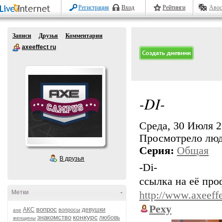
Регистрация
Вход
Рейтинги
Авос
Записи
Друзья
Комментарии
axeeffect ru
-DI-
Среда, 30 Июля 20
Просмотрело лю
Серия:
Общая
В друзья
-Di-
ссылка на её про
Метки
-
http://www.axeeffe
Pexy
вопрос
АКС
девушки
вопросы
axe
конкурс
знакомство
любовь
женщины