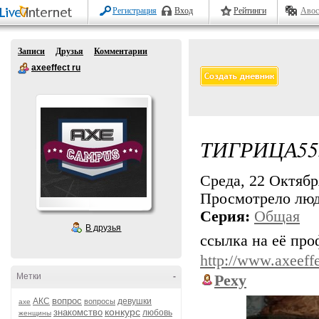
Регистрация
Вход
Рейтинги
Авос
Записи
Друзья
Комментарии
axeeffect ru
ТИГРИЦА55
Среда, 22 Октября
Просмотрело лю
Серия:
Общая
В друзья
ссылка на её про
http://www.axeeffe
Метки
-
Pexy
вопрос
АКС
девушки
вопросы
axe
конкурс
знакомство
любовь
женщины