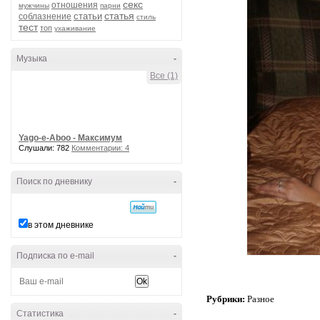
секс
отношения
мужчины
парни
статья
статьи
соблазнение
стиль
тест
топ
ухаживание
Музыка
-
Все (1)
Yago-e-Aboo - Максимум
Слушали: 782
Комментарии: 4
Поиск по дневнику
-
в этом дневнике
Подписка по e-mail
-
Рубрики:
Разное
Статистика
-