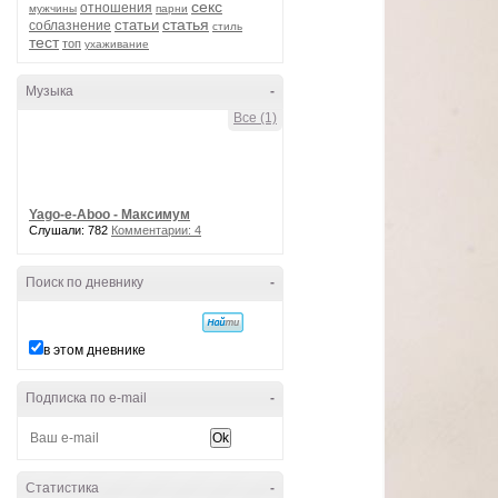
секс
отношения
мужчины
парни
статья
статьи
соблазнение
стиль
тест
топ
ухаживание
Музыка
-
Все (1)
Yago-e-Aboo - Максимум
Слушали: 782
Комментарии: 4
Поиск по дневнику
-
в этом дневнике
Подписка по e-mail
-
Статистика
-