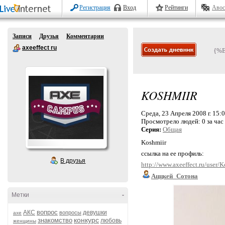
Регистрация
Вход
Рейтинги
Авос
Записи
Друзья
Комментарии
axeeffect ru
{%
KOSHMIIR
Среда, 23 Апреля 2008 г. 15:
Просмотрело людей:
0 за час
Серия:
Общая
Koshmiir
ссылка на ее профиль:
В друзья
http://www.axeeffect.ru/user/
Аццкей_Сотона
Метки
-
вопрос
АКС
девушки
вопросы
axe
конкурс
знакомство
любовь
женщины