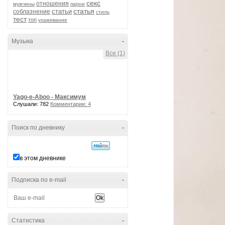
секс
отношения
мужчины
парни
статья
статьи
соблазнение
стиль
тест
топ
ухаживание
Музыка
-
Все (1)
Yago-e-Aboo - Максимум
Слушали: 782
Комментарии: 4
Поиск по дневнику
-
в этом дневнике
Подписка по e-mail
-
Статистика
-