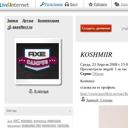
Регистрация
Вход
Рейтинги
Авос
Записи
Друзья
Комментарии
axeeffect ru
{%
KOSHMIIR
Среда, 23 Апреля 2008 г. 15:
Просмотрело людей:
1 за час
Серия:
Общая
Koshmiir
ссылка на ее профиль:
В друзья
http://www.axeeffect.ru/user/
Аццкей_Сотона
Метки
-
вопрос
АКС
девушки
вопросы
axe
конкурс
знакомство
любовь
женщины