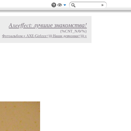
Axeeffect: лучшие знакомства!
{%CNT_NAV%}
Фотоальбом « AXE-Girlzzz=))) Наши девчонки=))) »