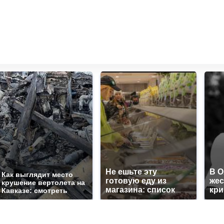
Не ешьте эту
В 
Как выглядит место
готовую еду из
жес
крушение вертолета на
магазина: список
кр
Кавказе: смотреть