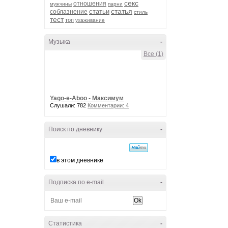
секс
отношения
мужчины
парни
статья
статьи
соблазнение
стиль
тест
топ
ухаживание
Музыка
-
Все (1)
Yago-e-Aboo - Максимум
Слушали: 782
Комментарии: 4
Поиск по дневнику
-
в этом дневнике
Подписка по e-mail
-
Статистика
-