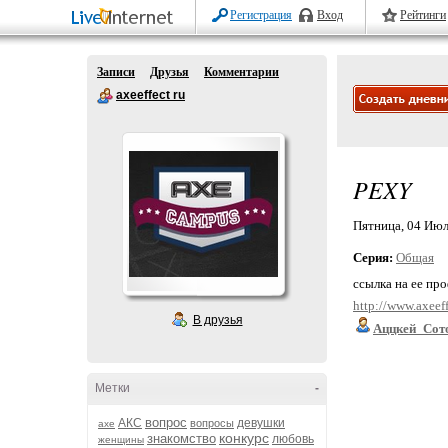
Регистрация
Вход
Рейтинги
Записи
Друзья
Комментарии
axeeffect ru
PEXY
Пятница, 04 Июля
Серия:
Общая
ссылка на ее пр
http://www.axeeff
В друзья
Аццкей_Сот
Метки
-
вопрос
АКС
девушки
вопросы
axe
конкурс
знакомство
любовь
женщины