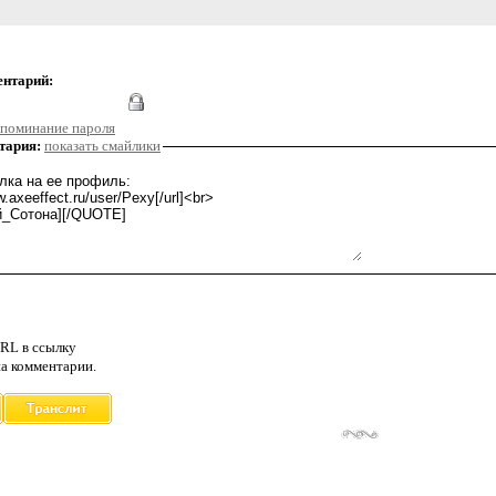
ентарий:
поминание пароля
тария:
показать смайлики
RL в ссылку
а комментарии.