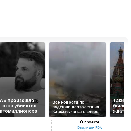
ОАЭ произошло
Таких 
Все новости по
токое убийство
было с 
падению вертолета на
иптомиллионера
ждать 
Кавказе: читать здесь
О проекте
Версия для PDA