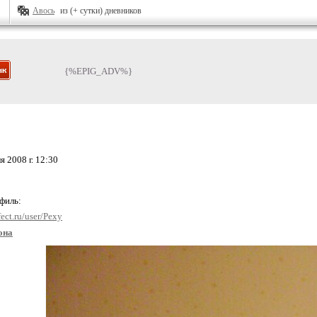
Авось
из (+ сутки) дневников
{%EPIG_ADV%}
 2008 г. 12:30
офиль:
ect.ru/user/Pexy
она