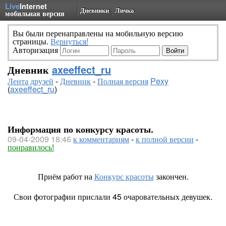
Live
Internet
Дневники
Личка
мобильная версия
Вы были перенаправлены на мобильную версию
страницы.
Вернуться!
Авторизация
Дневник
axeeffect_ru
Лента друзей
-
Дневник
-
Полная версия
Pexy
(
axeeffect_ru
)
Информация по конкурсу красоты.
09-04-2009 18:46
к комментариям
-
к полной версии
-
понравилось!
Приём работ на
Конкурс красоты
закончен.
Свои фотографии прислали 45 очаровательных девушек.