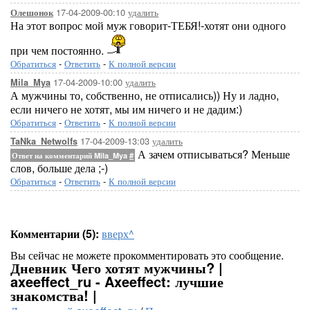
17-04-2009-00:10
удалить
Олешонок
На этот вопрос мой муж говорит-ТЕБЯ!-хотят они одного
при чем постоянно.
Обратиться
-
Ответить
-
К полной версии
17-04-2009-10:00
удалить
Mila_Mya
А мужчины то, собственно, не отписались)) Ну и ладно,
если ничего не хотят, мы им ничего и не дадим:)
Обратиться
-
Ответить
-
К полной версии
17-04-2009-13:03
удалить
TaNka_Netwolfs
А зачем отписываться? Меньше
Ответ на комментарий Mila_Mya
#
слов, больше дела ;-)
Обратиться
-
Ответить
-
К полной версии
Комментарии (5):
вверх^
Вы сейчас не можете прокомментировать это сообщение.
Дневник Чего хотят мужчины? |
axeeffect_ru - Axeeffect: лучшие
знакомства! |