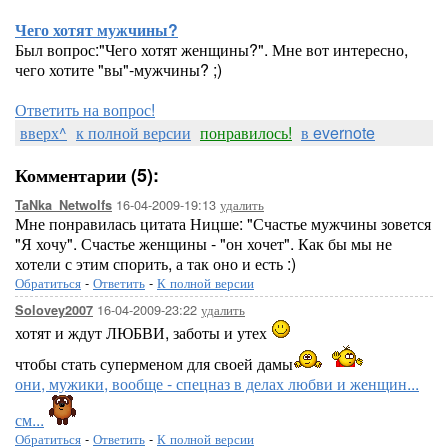
Чего хотят мужчины?
Был вопрос:"Чего хотят женщины?". Мне вот интересно,
чего хотите "вы"-мужчины? ;)
Ответить на вопрос!
вверх^
к полной версии
понравилось!
в evernote
Комментарии (5):
16-04-2009-19:13
удалить
TaNka_Netwolfs
Мне понравилась цитата Ницше: "Счастье мужчины зовется
"Я хочу". Счастье женщины - "он хочет". Как бы мы не
хотели с этим спорить, а так оно и есть :)
Обратиться
-
Ответить
-
К полной версии
16-04-2009-23:22
удалить
Solovey2007
хотят и ждут ЛЮБВИ, заботы и утех
чтобы стать суперменом для своей дамы
они, мужики, вообще - спецназ в делах любви и женщин...
см...
Обратиться
-
Ответить
-
К полной версии