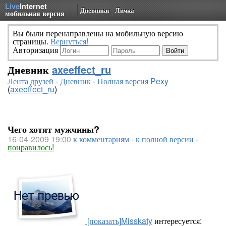
Live
Internet
Дневники
Личка
мобильная версия
Вы были перенаправлены на мобильную версию
страницы.
Вернуться!
Авторизация
Дневник
axeeffect_ru
Лента друзей
-
Дневник
-
Полная версия
Pexy
(
axeeffect_ru
)
Чего хотят мужчины?
16-04-2009 19:00
к комментариям
-
к полной версии
-
понравилось!
[показать]
Misskaty
интересуется: