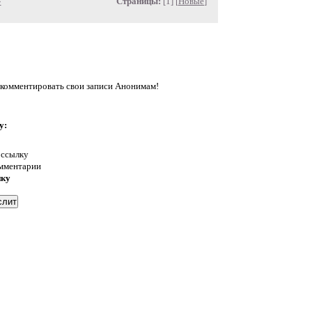
»
Страницы:
[1] [
Новые
]
л комментировать свои записи Анонимам!
у:
 ссылку
омментарии
нку