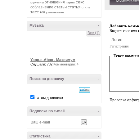
Комментироват
секс
отношения
мужчины
парни
статья
статьи
соблазнение
стиль
тест
топ
ухаживание
Музыка
-
Добавить комм
Введите свое имя и
Все (1)
Регистрация
Текст коммен
Yago-e-Aboo - Максимум
Слушали: 782
Комментарии: 4
Поиск по дневнику
-
в этом дневнике
Проверка орфог
Подписка по e-mail
-
Статистика
-