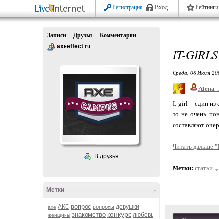
Регистрация
Вход
Рейтинги
Записи
Друзья
Комментарии
axeeffect ru
IT-GIRL
Среда, 08 Июля 20
Alena_
It-girl – один и
то не очень по
составляют очер
Читать дальше "It
В друзья
Метки:
статьи
Метки
-
вопрос
АКС
девушки
вопросы
axe
конкурс
знакомство
любовь
женщины