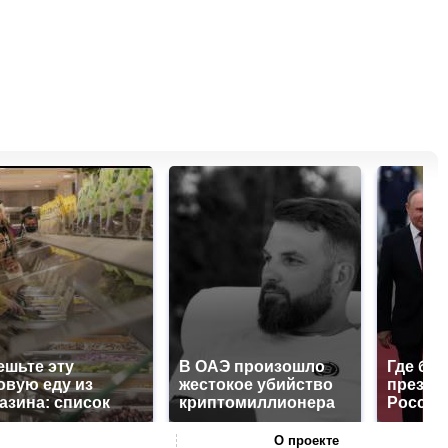
ешьте эту
В ОАЭ произошло
Где буд
овую еду из
жестокое убийство
презид
азина: список
криптомиллионера
России
О проекте