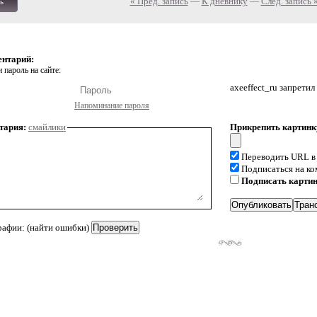
« Пред. запись
—
К дневнику
—
След. запись 
ь
ентарий:
 пароль на сайте:
axeeffect_ru запрети
Напоминание пароля
тария:
смайлики
Прикрепить картинк
Переводить URL в
Подписаться на к
Подписать карти
рафии: (найти ошибки)