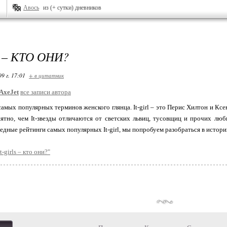
Авось
из (+ сутки) дневников
S – КТО ОНИ?
09 г. 17:01
+ в цитатник
AxeJet
все записи автора
з самых популярных терминов женского глянца. It-girl – это Перис Хилтон и К
нятно, чем It-звезды отличаются от светских львиц, тусовщиц и прочих лю
едные рейтинги самых популярных It-girl, мы попробуем разобраться в истори
-girls – кто они?"