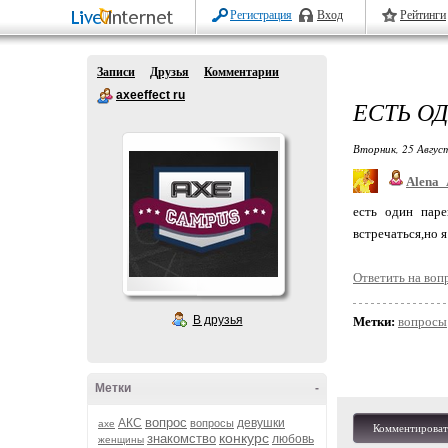
Регистрация
Вход
Рейтинги
Записи
Друзья
Комментарии
axeeffect ru
ЕСТЬ ОД
Вторник, 25 Авгус
Alena_
есть один паре
встречаться,но 
Ответить на воп
В друзья
Метки:
вопросы
Метки
-
вопрос
АКС
девушки
вопросы
axe
Комментироват
конкурс
знакомство
любовь
женщины