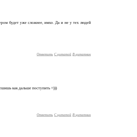
ром будет уже сложнее, имхо. Да и не у тех людей
Ответить
С цитатой
В цитатник
решишь как дальше поступить =)))
Ответить
С цитатой
В цитатник