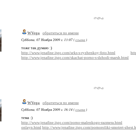
WVega
обратиться по имени
Суббота, 07 Ноября 2009 г. 13:07 (
ссылка
)
тоже так думаю :)
http://www.jenafine.itgo.com/seks-s-ryzhenkoy-foto.html
htt
http://www.jenafine.itgo.com/skachat-porno-s-dzhodi-marsh.html
WVega
обратиться по имени
Суббота, 07 Ноября 2009 г. 16:14 (
ссылка
)
тема :)
http://www.jenafine.itgo.com/porno-malenkogo-razmera.html
onlayn.html
http://www.jenafine.itgo.com/pornoroliki-smotret-zhest.