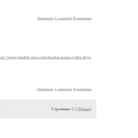
Ответить
С цитатой
В цитатник
ttp://www.jenafine.itgo.com/skachat-porno-video-dlya-
Ответить
С цитатой
В цитатник
»
Страницы:
[1] [
Новые
]