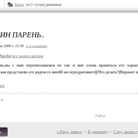
Авось
из (+ сутки) дневников
ИН ПАРЕНЬ..
та 2009 г. 15:56
+ в цитатник
AxeJet
все записи автора
нь,мы с ним переписываемся по смс и мне очень нравиться его характ
я как представлю его рядом со мной0 аж передрагивает(((Что делать?(Вариант в
рос
« Пред. запись
—
К дневнику
—
След. запись 
ь