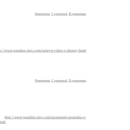
Ответить
С цитатой
В цитатник
p://www.jenafine.itgo.com/onlayn-video-s-zhenoy.html
Ответить
С цитатой
В цитатник
http://www.jenafine.itgo.com/posmotret-pornuhu-v-
html