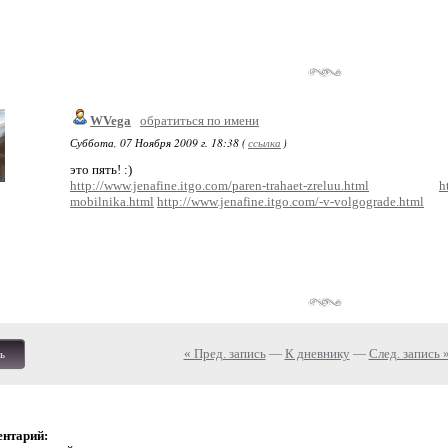
WVega
обратиться по имени
Суббота, 07 Ноября 2009 г. 18:38 (
ссылка
)
это пять! :)
http://www.jenafine.itgo.com/paren-trahaet-zreluu.html
h
mobilnika.html
http://www.jenafine.itgo.com/-v-volgograde.html
« Пред. запись
—
К дневнику
—
След. запись 
ь
ентарий: