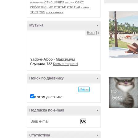
секс
отношения
мужчины
парни
статья
статьи
соблазнение
стиль
тест
топ
ухаживание
Музыка
-
Все (1)
Yago-e-Aboo - Максимум
Слушали: 782
Комментарии: 4
Поиск по дневнику
-
в этом дневнике
Подписка по e-mail
-
Статистика
-