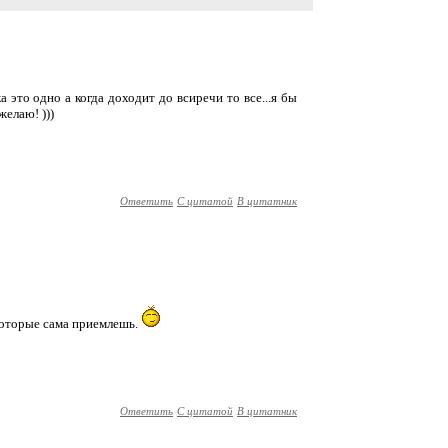
 это одно а когда доходит до всиречи то все...я бы
желаю! )))
Ответить
С цитатой
В цитатник
 которые сама приемлешь.
Ответить
С цитатой
В цитатник