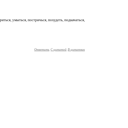
иться, умыться, постричься, похудеть, подкачаться,
Ответить
С цитатой
В цитатник