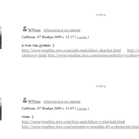
WVega
обратиться по имени
Суббота, 07 Ноября 2009 г. 12:37 (
ссылка
)
я тож так думаю :)
http://www.jenafine.itgo.com/seks-malchikov-skachat.html
http:/
chehovoy.html
http://www.jenafine.itgo.com/porno-pohotlivye-zheny
WVega
обратиться по имени
Суббота, 07 Ноября 2009 г. 13:07 (
ссылка
)
тема :)
http://www.jenafine.itgo.com/foto-malchikov-v-plavkah.html
http://www.jenafine.itgo.com/uretralnye-igrushki-dlya-zhenschin.htm