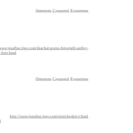
Ответить
С цитатой
В цитатник
/www.jenafine.itgo.com/skachat-porno-fotografii-anfisy-
-foto.html
Ответить
С цитатой
В цитатник
http://www.jenafine.itgo.com/eroticheskie-i.html
l