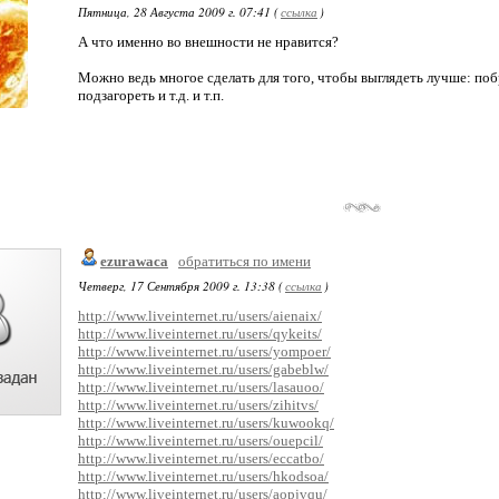
Пятница, 28 Августа 2009 г. 07:41 (
ссылка
)
А что именно во внешности не нравится?
Можно ведь многое сделать для того, чтобы выглядеть лучше: побр
подзагореть и т.д. и т.п.
ezurawaca
обратиться по имени
Четверг, 17 Сентября 2009 г. 13:38 (
ссылка
)
http://www.liveinternet.ru/users/aienaix/
http://www.liveinternet.ru/users/qykeits/
http://www.liveinternet.ru/users/yompoer/
http://www.liveinternet.ru/users/gabeblw/
http://www.liveinternet.ru/users/lasauoo/
http://www.liveinternet.ru/users/zihitvs/
http://www.liveinternet.ru/users/kuwookq/
http://www.liveinternet.ru/users/ouepcil/
http://www.liveinternet.ru/users/eccatbo/
http://www.liveinternet.ru/users/hkodsoa/
http://www.liveinternet.ru/users/aopjvqu/