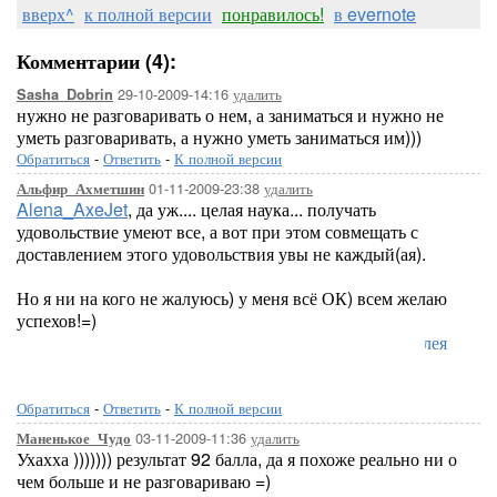
вверх^
к полной версии
понравилось!
в evernote
Комментарии (4):
29-10-2009-14:16
удалить
Sasha_Dobrin
нужно не разговаривать о нем, а заниматься и нужно не
уметь разговаривать, а нужно уметь заниматься им)))
Обратиться
-
Ответить
-
К полной версии
01-11-2009-23:38
удалить
Альфир_Ахметшин
Alena_AxeJet
, да уж.... целая наука... получать
удовольствие умеют все, а вот при этом совмещать с
доставлением этого удовольствия увы не каждый(ая).
Но я ни на кого не жалуюсь) у меня всё ОК) всем желаю
успехов!=)
Лорелея
Обратиться
-
Ответить
-
К полной версии
03-11-2009-11:36
удалить
Маненькое_Чудо
Ухахха ))))))) результат 92 балла, да я похоже реально ни о
чем больше и не разговариваю =)