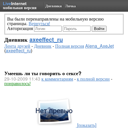
Live
Internet
Дневники
Личка
мобильная версия
Вы были перенаправлены на мобильную версию
страницы.
Вернуться!
Авторизация
Дневник
axeeffect_ru
Лента друзей
-
Дневник
-
Полная версия
Alena_AxeJet
(
axeeffect_ru
)
Умеешь ли ты говорить о сексе?
29-10-2009 11:43
к комментариям
-
к полной версии
-
понравилось!
[показать]