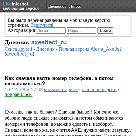
Live
Internet
Дневники
Личка
мобильная версия
Вы были перенаправлены на мобильную версию
страницы.
Вернуться!
Авторизация
Дневник
axeeffect_ru
Лента друзей
-
Дневник
-
Полная версия
Alena_AxeJet
(
axeeffect_ru
)
Как сначала взять номер телефона, а потом
познакомиться?
16-12-2009 17:08
к комментариям
-
к полной версии
-
понравилось!
Думаешь, так не бывает? Еще как бывает! Конечно же,
обычно люди сначала знакомятся, а потом обмениваются
номерами телефонов, но можно сделать и наоборот.
Сначала, конечно же, не считая AXE, нужно найти девушку,
чей телефон тебе нужен больше всего на свете. Как только