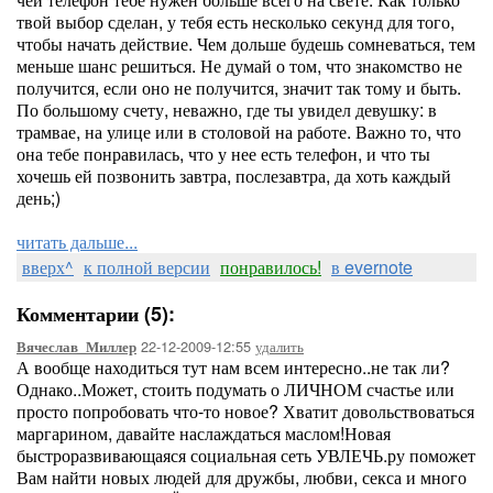
твой выбор сделан, у тебя есть несколько секунд для того,
чтобы начать действие. Чем дольше будешь сомневаться, тем
меньше шанс решиться. Не думай о том, что знакомство не
получится, если оно не получится, значит так тому и быть.
По большому счету, неважно, где ты увидел девушку: в
трамвае, на улице или в столовой на работе. Важно то, что
она тебе понравилась, что у нее есть телефон, и что ты
хочешь ей позвонить завтра, послезавтра, да хоть каждый
день;)
читать дальше...
вверх^
к полной версии
понравилось!
в evernote
Комментарии (5):
22-12-2009-12:55
удалить
Вячеслав_Миллер
А вообще находиться тут нам всем интересно..не так ли?
Однако..Может, стоить подумать о ЛИЧНОМ счастье или
просто попробовать что-то новое? Хватит довольствоваться
маргарином, давайте наслаждаться маслом!Новая
быстроразвивающаяся социальная сеть УВЛЕЧЬ.ру поможет
Вам найти новых людей для дружбы, любви, секса и много