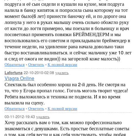
подруга и её сын сидели и кушали на кухне, моя подруга
налила в банку кипяток и попросила сына которому на тот
момент было(6 лет) принести баночку ей, и по дороге она
лопнула у него в руках малышу очень сильно обожгло руку
от кисти до логтя примерно, мы поехали в больницу и врач
посоветовал применять повязки БРЕЙМЕНДЕРМ и мы
воспользовались его советом и прикладывали бреймендер в
течение недели, на удивление рана начала довольно таки
быстро востанавливаливаться. и сейчас мальчику уже 10 лет
и след от ожога не видин)) на загорелой коже малость))
Обратиться
-
Ответить
-
К полной версии
22-10-2010-02:08
удалить
Lafortuna
Viagra Online
Спектакль был особенно хорош на 2-й день. Не смотря на
то, что у Егора пропал голос. Гоголь моголь творит чудеса!
Ребята выложились и техника не подвела. И я во время
вылазила на сцену.
Обратиться
-
Ответить
-
К полной версии
03-11-2012-19:43
удалить
Хочу рассказать вам о том, как можно профессионально
знакомиться с девушками. Есть простые бесплатные советы
о том, как себя вести и как себя чувствовать, чтобы любая