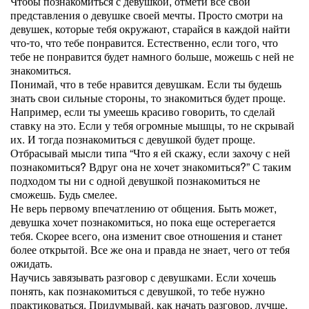
Чтобы познакомиться с девушкой, отмети все свои
представления о девушке своей мечты. Просто смотри на
девушек, которые тебя окружают, старайся в каждой найти
что-то, что тебе понравится. Естественно, если того, что
тебе не понравится будет намного больше, можешь с ней не
знакомиться.
Понимай, что в тебе нравится девушкам. Если ты будешь
знать свои сильные стороны, то знакомиться будет проще.
Например, если ты умеешь красиво говорить, то сделай
ставку на это. Если у тебя огромные мышцы, то не скрывай
их. И тогда познакомиться с девушкой будет проще.
Отбрасывай мысли типа “Что я ей скажу, если захочу с ней
познакомиться? Вдруг она не хочет знакомиться?” С таким
подходом ты ни с одной девушкой познакомиться не
сможешь. Будь смелее.
Не верь первому впечатлению от общения. Быть может,
девушка хочет познакомиться, но пока еще остерегается
тебя. Скорее всего, она изменит свое отношения и станет
более открытой. Все же она и правда не знает, чего от тебя
ожидать.
Научись завязывать разговор с девушками. Если хочешь
понять, как познакомиться с девушкой, то тебе нужно
практиковаться. Придумывай, как начать разговор, лучше,