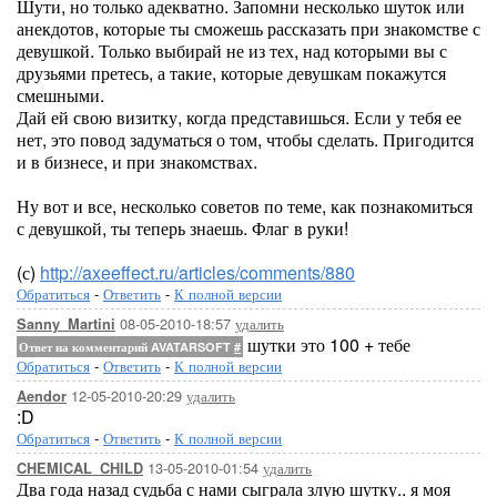
Шути, но только адекватно. Запомни несколько шуток или
анекдотов, которые ты сможешь рассказать при знакомстве с
девушкой. Только выбирай не из тех, над которыми вы с
друзьями претесь, а такие, которые девушкам покажутся
смешными.
Дай ей свою визитку, когда представишься. Если у тебя ее
нет, это повод задуматься о том, чтобы сделать. Пригодится
и в бизнесе, и при знакомствах.
Ну вот и все, несколько советов по теме, как познакомиться
с девушкой, ты теперь знаешь. Флаг в руки!
(с)
http://axeeffect.ru/articles/comments/880
Обратиться
-
Ответить
-
К полной версии
08-05-2010-18:57
удалить
Sanny_Martini
шутки это 100 + тебе
Ответ на комментарий AVATARSOFT
#
Обратиться
-
Ответить
-
К полной версии
12-05-2010-20:29
удалить
Aendor
:D
Обратиться
-
Ответить
-
К полной версии
13-05-2010-01:54
удалить
CHEMICAL_CHILD
Два года назад судьба с нами сыграла злую шутку.. я моя