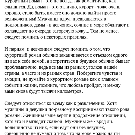
Курортный роман - это не всегда так романтично, как
слышится. Да, роман - это отлично, курорт - тоже очень
хорошо, стало быть, вместе оно должно выйти просто
великолепным! Мужчины вдруг превращаются в
поклонников, дамы - в девчонок, солнце и море обжигают и
охлаждают по очереди загорелую кожу... Тем не менее,
следует помнить о некоторых правилах.
И парням, и девчонкам следует помнить о том, что
курортный роман обычно заканчивается с отъездом одного
из вас к себе домой, а встретиться в будущем обычно бывает
проблематично, ведь все мы из разных уголков нашей
страны, а часто и из разных стран. Поберегите чувства и
эмоции, не думайте о курортном романе как о главном
событии жизни, помните, что любовь пройдет, и между
вами снова будут тысячи километров.
Следует относиться ко всему как к развлечению. Хотя
мужчины и девушки по-разному воспринимают такого рода
романы. Женщины чаще верят в продолжение отношений,
хотя это и выглядит сказкой. Мужчины же - вряд ли.
Большинство из них, если едут они без девушек,
совершенно не думают о том, что на море можно найти