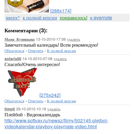
[288x174]
вверх^
к полной версии
понравилось!
в evernote
Комментарии (3):
13-10-2010-17:56
удалить
Маня_Куницына
Замечательный календарь! Всем рекомендую!
Обратиться
-
Ответить
-
К полной версии
14-10-2010-07:08
удалить
solaris50
Спасибо!Очень интересно!
[275x242]
Обратиться
-
Ответить
-
К полной версии
29-10-2010-10:18
удалить
timoti
Плейбой - Видеокалендарь
http://www.softvay.ru/newsz/filmy/502145-plejboj-
videokalendar-playboy-playmate-video.html