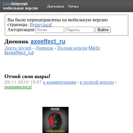
Live
Internet
Дневники
Личка
мобильная версия
Вы были перенаправлены на мобильную версию
страницы.
Вернуться!
Авторизация
Дневник
axeeffect_ru
Лента друзей
-
Дневник
-
Полная версия
Ma3x
(
axeeffect_ru
)
Отмой свои шары!
29-11-2010 19:07
к комментариям
-
к полной версии
-
понравилось!