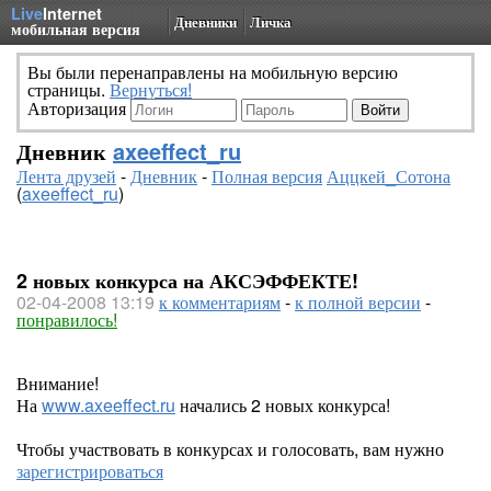
Live
Internet
Дневники
Личка
мобильная версия
Вы были перенаправлены на мобильную версию
страницы.
Вернуться!
Авторизация
Дневник
axeeffect_ru
Лента друзей
-
Дневник
-
Полная версия
Аццкей_Сотона
(
axeeffect_ru
)
2 новых конкурса на АКСЭФФЕКТЕ!
02-04-2008 13:19
к комментариям
-
к полной версии
-
понравилось!
Внимание!
На
www.axeeffect.ru
начались 2 новых конкурса!
Чтобы участвовать в конкурсах и голосовать, вам нужно
зарегистрироваться