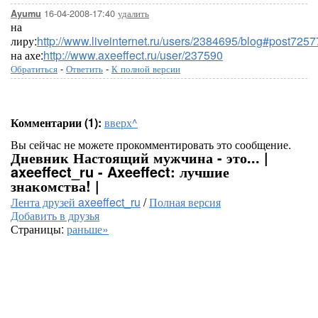
16-04-2008-17:40
удалить
Ayumu
на
лиру:
http://www.liveinternet.ru/users/2384695/blog#post725
на ахе:
http://www.axeeffect.ru/user/237590
Обратиться
-
Ответить
-
К полной версии
Комментарии (1):
вверх^
Вы сейчас не можете прокомментировать это сообщение.
Дневник Настоящий мужчина - это... |
axeeffect_ru - Axeeffect: лучшие
знакомства! |
Лента друзей axeeffect_ru
/
Полная версия
Добавить в друзья
Страницы:
раньше»