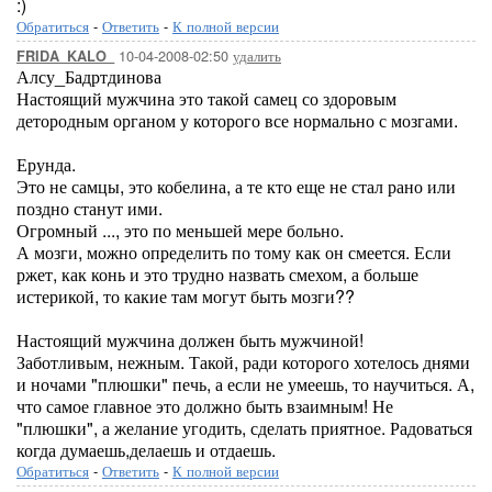
:)
Обратиться
-
Ответить
-
К полной версии
10-04-2008-02:50
удалить
FRIDA_KALO_
Алсу_Бадртдинова
Настоящий мужчина это такой самец со здоровым
детородным органом у которого все нормально с мозгами.
Ерунда.
Это не самцы, это кобелина, а те кто еще не стал рано или
поздно станут ими.
Огромный ..., это по меньшей мере больно.
А мозги, можно определить по тому как он смеется. Если
ржет, как конь и это трудно назвать смехом, а больше
истерикой, то какие там могут быть мозги??
Настоящий мужчина должен быть мужчиной!
Заботливым, нежным. Такой, ради которого хотелось днями
и ночами "плюшки" печь, а если не умеешь, то научиться. А,
что самое главное это должно быть взаимным! Не
"плюшки", а желание угодить, сделать приятное. Радоваться
когда думаешь,делаешь и отдаешь.
Обратиться
-
Ответить
-
К полной версии