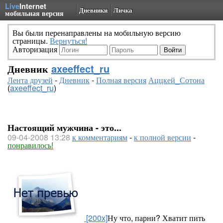
Live
Internet
Дневники
Личка
мобильная версия
Вы были перенаправлены на мобильную версию
страницы.
Вернуться!
Авторизация
Дневник
axeeffect_ru
Лента друзей
-
Дневник
-
Полная версия
Аццкей_Сотона
(
axeeffect_ru
)
Настоящий мужчина - это...
09-04-2008 13:28
к комментариям
-
к полной версии
-
понравилось!
[200x]
Ну что, парни? Хватит пить