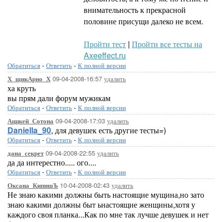
внимательность к прекрасной
половине присущи далеко не всем.
Пройти тест
|
Пройти все тесты на
Axeeffect.ru
Обратиться
-
Ответить
-
К полной версии
09-04-2008-16:57
удалить
Х_щикАрно_Х
ха круть
вы прям дали форум мужикам
Обратиться
-
Ответить
-
К полной версии
09-04-2008-17:03
удалить
Аццкей_Сотона
Daniella_90
, для девушек есть другие тесты=)
Обратиться
-
Ответить
-
К полной версии
09-04-2008-22:55
удалить
дана_секрет
да да интерестно..... ого....
Обратиться
-
Ответить
-
К полной версии
10-04-2008-02:43
удалить
Оксана_КипишЪ
Не знаю какими должны быть настоящие мущина,но зато
знаю какими должны быт ьнастоящие женщины,хотя у
каждого своя планка...Как по мне так лучше девушек и нет