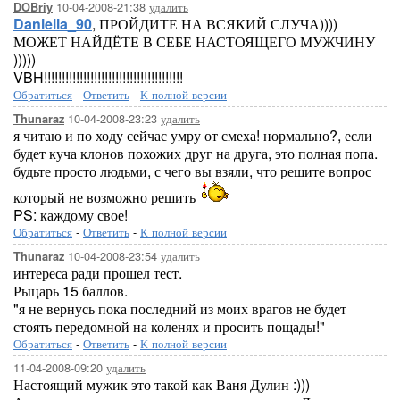
10-04-2008-21:38
удалить
DOBriy
Daniella_90
, ПРОЙДИТЕ НА ВСЯКИЙ СЛУЧА))))
МОЖЕТ НАЙДЁТЕ В СЕБЕ НАСТОЯЩЕГО МУЖЧИНУ
)))))
VBH!!!!!!!!!!!!!!!!!!!!!!!!!!!!!!!!!!!!!!!
Обратиться
-
Ответить
-
К полной версии
10-04-2008-23:23
удалить
Thunaraz
я читаю и по ходу сейчас умру от смеха! нормально?, если
будет куча клонов похожих друг на друга, это полная попа.
будьте просто людьми, с чего вы взяли, что решите вопрос
который не возможно решить
PS: каждому свое!
Обратиться
-
Ответить
-
К полной версии
10-04-2008-23:54
удалить
Thunaraz
интереса ради прошел тест.
Рыцарь 15 баллов.
"я не вернусь пока последний из моих врагов не будет
стоять передомной на коленях и просить пощады!"
Обратиться
-
Ответить
-
К полной версии
11-04-2008-09:20
удалить
Настоящий мужик это такой как Ваня Дулин :)))