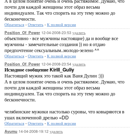
А в целом понятие очень и очень растяжимое. Думаю, что
почти для каждой женщины этот образ весьма
индивидуален. Так что спорить на эту тему можно до
бесконечности.
Обратиться
-
Ответить
-
К полной версии
12-04-2008-23:53
удалить
Position_Of_Power
объективно - все мужчины настоящие) да и вообще все
мужчины - замечательные создания )) но я отдаю
предпочтение сексуальным..молодо-зелено ^^
Обратиться
-
Ответить
-
К полной версии
12-04-2008-23:54
удалить
Position_Of_Power
Исходное сообщение Kirill_Guliy
Настоящий мужик это такой как Ваня Дулин :)))
А в целом понятие очень и очень растяжимое. Думаю, что
почти для каждой женщины этот образ весьма
индивидуален. Так что спорить на эту тему можно до
бесконечности.
челябинские мужики настолько суровы, что ковыряются в
ушах включенной дрелью =DD
Обратиться
-
Ответить
-
К полной версии
14-04-2008-19:12
удалить
Ayumu