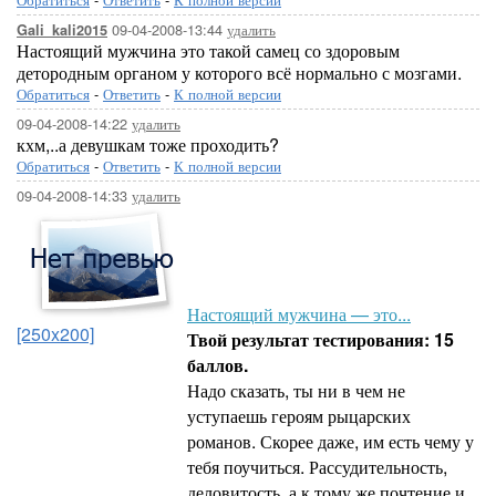
09-04-2008-13:44
удалить
Gali_kali2015
Настоящий мужчина это такой самец со здоровым
детородным органом у которого всё нормально с мозгами.
Обратиться
-
Ответить
-
К полной версии
09-04-2008-14:22
удалить
кхм,..а девушкам тоже проходить?
Обратиться
-
Ответить
-
К полной версии
09-04-2008-14:33
удалить
Настоящий мужчина — это...
[250x200]
Твой результат тестирования: 15
баллов.
Надо сказать, ты ни в чем не
уступаешь героям рыцарских
романов. Скорее даже, им есть чему у
тебя поучиться. Рассудительность,
деловитость, а к тому же почтение и