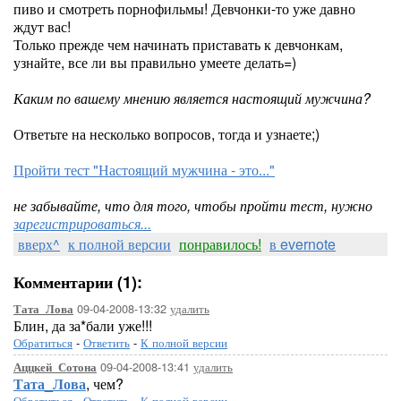
пиво и смотреть порнофильмы! Девчонки-то уже давно
ждут вас!
Только прежде чем начинать приставать к девчонкам,
узнайте, все ли вы правильно умеете делать=)
Каким по вашему мнению является настоящий мужчина?
Ответьте на несколько вопросов, тогда и узнаете;)
Пройти тест "Настоящий мужчина - это..."
не забывайте, что для того, чтобы пройти тест, нужно
зарегистрироваться...
вверх^
к полной версии
понравилось!
в evernote
Комментарии (1):
09-04-2008-13:32
удалить
Тата_Лова
Блин, да за*бали уже!!!
Обратиться
-
Ответить
-
К полной версии
09-04-2008-13:41
удалить
Аццкей_Сотона
Тата_Лова
, чем?
Обратиться
-
Ответить
-
К полной версии