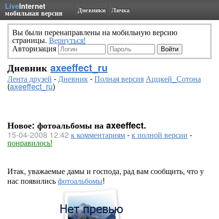
Live
Internet
Дневники
Личка
мобильная версия
Вы были перенаправлены на мобильную версию
страницы.
Вернуться!
Авторизация
Дневник
axeeffect_ru
Лента друзей
-
Дневник
-
Полная версия
Аццкей_Сотона
(
axeeffect_ru
)
Новое: фотоальбомы на axeeffect.
15-04-2008 12:42
к комментариям
-
к полной версии
-
понравилось!
Итак, уважаемые дамы и господа, рад вам сообщить, что у
нас появились
фотоальбомы
!