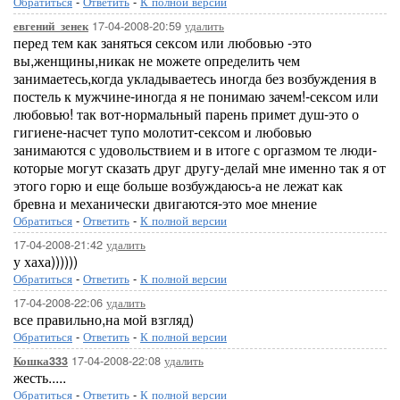
Обратиться
-
Ответить
-
К полной версии
17-04-2008-20:59
удалить
евгений_зенек
перед тем как заняться сексом или любовью -это
вы,женщины,никак не можете определить чем
занимаетесь,когда укладываетесь иногда без возбуждения в
постель к мужчине-иногда я не понимаю зачем!-сексом или
любовью! так вот-нормальный парень примет душ-это о
гигиене-насчет тупо молотит-сексом и любовью
занимаются с удовольствием и в итоге с оргазмом те люди-
которые могут сказать друг другу-делай мне именно так я от
этого горю и еще больше возбуждаюсь-а не лежат как
бревна и механически двигаются-это мое мнение
Обратиться
-
Ответить
-
К полной версии
17-04-2008-21:42
удалить
у хаха))))))
Обратиться
-
Ответить
-
К полной версии
17-04-2008-22:06
удалить
все правильно,на мой взгляд)
Обратиться
-
Ответить
-
К полной версии
17-04-2008-22:08
удалить
Кошка333
жесть.....
Обратиться
-
Ответить
-
К полной версии