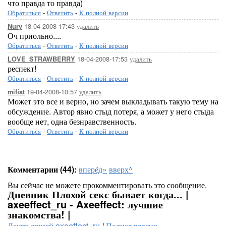
что правда то правда)
Обратиться
-
Ответить
-
К полной версии
18-04-2008-17:43
удалить
Nury
Оч приольно....
Обратиться
-
Ответить
-
К полной версии
18-04-2008-17:53
удалить
LOVE_STRAWBERRY
респект!
Обратиться
-
Ответить
-
К полной версии
19-04-2008-10:57
удалить
mifist
Может это все и верно, но зачем выкладывать такую тему на
обсуждение. Автор явно стыд потеря, а может у него стыда
вообще нет, одна безнравственность.
Обратиться
-
Ответить
-
К полной версии
Комментарии (44):
вперёд»
вверх^
Вы сейчас не можете прокомментировать это сообщение.
Дневник Плохой секс бывает когда... |
axeeffect_ru - Axeeffect: лучшие
знакомства! |
Лента друзей axeeffect_ru
/
Полная версия