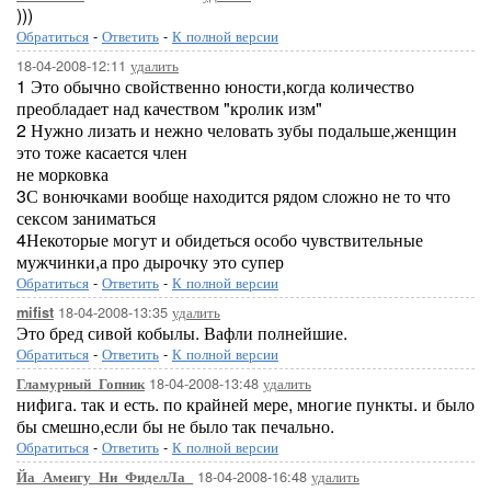
)))
Обратиться
-
Ответить
-
К полной версии
18-04-2008-12:11
удалить
1 Это обычно свойственно юности,когда количество
преобладает над качеством "кролик изм"
2 Нужно лизать и нежно человать зубы подальше,женщин
это тоже касается член
не морковка
3С вонючками вообще находится рядом сложно не то что
сексом заниматься
4Некоторые могут и обидеться особо чувствительные
мужчинки,а про дырочку это супер
Обратиться
-
Ответить
-
К полной версии
18-04-2008-13:35
удалить
mifist
Это бред сивой кобылы. Вафли полнейшие.
Обратиться
-
Ответить
-
К полной версии
18-04-2008-13:48
удалить
Гламурный_Гопник
нифига. так и есть. по крайней мере, многие пункты. и было
бы смешно,если бы не было так печально.
Обратиться
-
Ответить
-
К полной версии
18-04-2008-16:48
удалить
Йа_Амеигу_Ни_ФиделЛа_