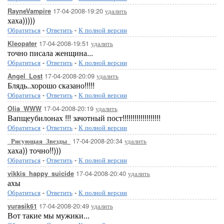
17-04-2008-19:20
удалить
RayneVampire
хаха)))))
Обратиться
-
Ответить
-
К полной версии
17-04-2008-19:51
удалить
Kleopater
точно писала женщина...
Обратиться
-
Ответить
-
К полной версии
17-04-2008-20:09
удалить
Angel_Lost
Блядь..хорошо сказано!!!!!
Обратиться
-
Ответить
-
К полной версии
17-04-2008-20:19
удалить
Olia_WWW
Вапщеубилонах !!! зачотный пост!!!!!!!!!!!!!!!!!!!
Обратиться
-
Ответить
-
К полной версии
17-04-2008-20:34
удалить
_Рисующая_Звезды_
хаха)) точно!!)))
Обратиться
-
Ответить
-
К полной версии
17-04-2008-20:40
удалить
vikkis_happy_suicide
ахы
Обратиться
-
Ответить
-
К полной версии
17-04-2008-20:49
удалить
yurasik61
Вот такие мы мужики...