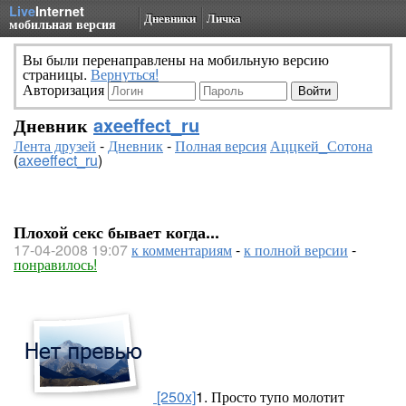
Live
Internet
Дневники
Личка
мобильная версия
Вы были перенаправлены на мобильную версию
страницы.
Вернуться!
Авторизация
Дневник
axeeffect_ru
Лента друзей
-
Дневник
-
Полная версия
Аццкей_Сотона
(
axeeffect_ru
)
Плохой секс бывает когда...
17-04-2008 19:07
к комментариям
-
к полной версии
-
понравилось!
[250x]
1. Просто тупо молотит