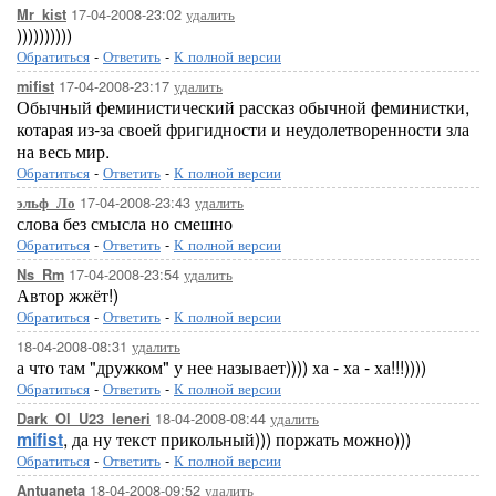
17-04-2008-23:02
удалить
Mr_kist
))))))))))
Обратиться
-
Ответить
-
К полной версии
17-04-2008-23:17
удалить
mifist
Обычный феминистический рассказ обычной феминистки,
котарая из-за своей фригидности и неудолетворенности зла
на весь мир.
Обратиться
-
Ответить
-
К полной версии
17-04-2008-23:43
удалить
эльф_Ло
слова без смысла но смешно
Обратиться
-
Ответить
-
К полной версии
17-04-2008-23:54
удалить
Ns_Rm
Автор жжёт!)
Обратиться
-
Ответить
-
К полной версии
18-04-2008-08:31
удалить
а что там "дружком" у нее называет)))) ха - ха - ха!!!))))
Обратиться
-
Ответить
-
К полной версии
18-04-2008-08:44
удалить
Dark_Ol_U23_leneri
mifist
, да ну текст прикольный))) поржать можно)))
Обратиться
-
Ответить
-
К полной версии
18-04-2008-09:52
удалить
Antuaneta