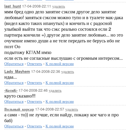
17-04-2008-22:11
удалить
last_hunt
ммм бред одно дело занятие сэксом другое дело занятие
любовью! заняться сэксом можно тупо и в туалете мак-дака
(видел както таких ипанутых) и кончить и с радосной
улыбкой выйти так что сэкс реально состоялся если 2
партнера кончили =) другое дело занятие любовью... но это
очучение имено души а не теле передать не берусь ибо не
поэт Оо
подытожу КГ/АМ имхо
если есть не согласные выслушаю с огромным интересом...
Обратиться
-
Ответить
-
К полной версии
17-04-2008-22:36
удалить
Lady_Mayhem
ндаа...
Обратиться
-
Ответить
-
К полной версии
17-04-2008-22:46
удалить
-КотиК-
круто сказано!!!
Обратиться
-
Ответить
-
К полной версии
17-04-2008-22:57
удалить
Вольный_корсар
а сами - то)) не лучше, если найду, покажу кое чаго и про
баб)
Обратиться
-
Ответить
-
К полной версии