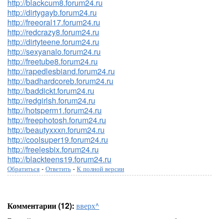
http://blackcum8.forum24.ru
http://dirtygayb.forum24.ru
http://freeoral17.forum24.ru
http://redcrazy8.forum24.ru
http://dirtyteene.forum24.ru
http://sexyanalo.forum24.ru
http://freetube8.forum24.ru
http://rapedlesbiand.forum24.ru
http://badhardcoreb.forum24.ru
http://baddickt.forum24.ru
http://redgirlsh.forum24.ru
http://hotsperm1.forum24.ru
http://freephotosh.forum24.ru
http://beautyxxxn.forum24.ru
http://coolsuper19.forum24.ru
http://freelesbix.forum24.ru
http://blackteens19.forum24.ru
Обратиться
-
Ответить
-
К полной версии
Комментарии (12):
вверх^