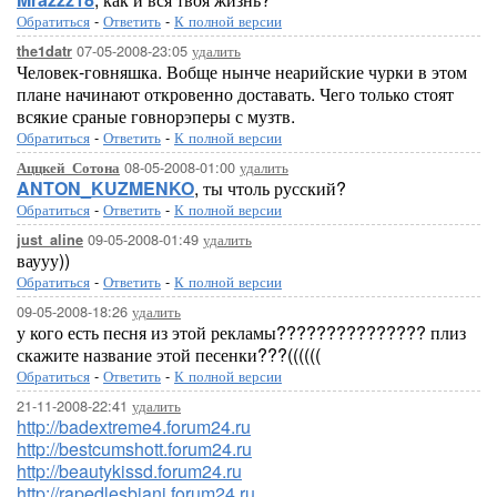
Обратиться
-
Ответить
-
К полной версии
07-05-2008-23:05
удалить
the1datr
Человек-говняшка. Вобще нынче неарийские чурки в этом
плане начинают откровенно доставать. Чего только стоят
всякие сраные говнорэперы с музтв.
Обратиться
-
Ответить
-
К полной версии
08-05-2008-01:00
удалить
Аццкей_Сотона
ANTON_KUZMENKO
, ты чтоль русский?
Обратиться
-
Ответить
-
К полной версии
09-05-2008-01:49
удалить
just_aline
ваууу))
Обратиться
-
Ответить
-
К полной версии
09-05-2008-18:26
удалить
у кого есть песня из этой рекламы??????????????? плиз
скажите название этой песенки???((((((
Обратиться
-
Ответить
-
К полной версии
21-11-2008-22:41
удалить
http://badextreme4.forum24.ru
http://bestcumshott.forum24.ru
http://beautykissd.forum24.ru
http://rapedlesbiani.forum24.ru