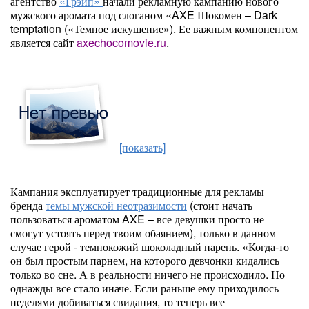
агентство
«Грэйп»
начали рекламную кампанию нового
мужского аромата под слоганом «AXE Шокомен – Dark
temptation («Темное искушение»). Ее важным компонентом
является сайт
axechocomovie.ru
.
[показать]
Кампания эксплуатирует традиционные для рекламы
бренда
темы мужской неотразимости
(стоит начать
пользоваться ароматом AXE – все девушки просто не
смогут устоять перед твоим обаянием), только в данном
случае герой - темнокожий шоколадный парень. «Когда-то
он был простым парнем, на которого девчонки кидались
только во сне. А в реальности ничего не происходило. Но
однажды все стало иначе. Если раньше ему приходилось
неделями добиваться свидания, то теперь все