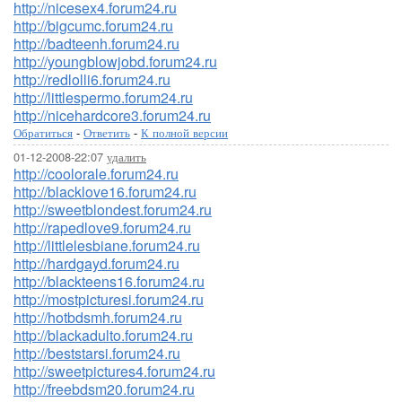
http://nicesex4.forum24.ru
http://bigcumc.forum24.ru
http://badteenh.forum24.ru
http://youngblowjobd.forum24.ru
http://redlolli6.forum24.ru
http://littlespermo.forum24.ru
http://nicehardcore3.forum24.ru
Обратиться
-
Ответить
-
К полной версии
01-12-2008-22:07
удалить
http://coolorale.forum24.ru
http://blacklove16.forum24.ru
http://sweetblondest.forum24.ru
http://rapedlove9.forum24.ru
http://littlelesbiane.forum24.ru
http://hardgayd.forum24.ru
http://blackteens16.forum24.ru
http://mostpicturesi.forum24.ru
http://hotbdsmh.forum24.ru
http://blackadulto.forum24.ru
http://beststarsi.forum24.ru
http://sweetpictures4.forum24.ru
http://freebdsm20.forum24.ru