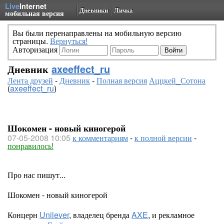
Live
Internet
Дневники
Личка
мобильная версия
Вы были перенаправлены на мобильную версию
страницы.
Вернуться!
Авторизация
Дневник
axeeffect_ru
Лента друзей
-
Дневник
-
Полная версия
Аццкей_Сотона
(
axeeffect_ru
)
Шокомен - новый киногерой
07-05-2008 10:05
к комментариям
-
к полной версии
-
понравилось!
Про нас пишут...
Шокомен - новый киногерой
Концерн
Unilever
, владелец бренда
AXE
, и рекламное