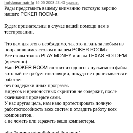
15-05-2008-23:43
удалить
holdemannainfo
Рады представить вашему вниманию тестовую версию
нашего POKER ROOM-a.
Будем признательны в случае вашей помощи нам в
тестировании.
Что вам для этого необходимо, так это играть за любым из
понравившимся столом в нашем POKER ROOM-е.
Все столы только PLAY MONEY и игры TEXAS HOLDE'M
(временно).
Наш POKER ROOM состоит из одного запускаемого файла,
который не требует инсталяции, никуда не прописывается и
работает
без поддержки иных программ.
Вирусов и вредоностных скриптов не содержит, после
скачивания проверьте сами.
У нас другая цель, нам надо протестировать полную
работоспособность всех систем и отладить работу всех
компонентов.,
а не ломать или заражать ваши компьютеры.
http://games.advertisingmillion.com/