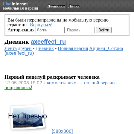
Live
Internet
Дневники
Личка
мобильная версия
Вы были перенаправлены на мобильную версию
страницы.
Вернуться!
Авторизация
Дневник
axeeffect_ru
Лента друзей
-
Дневник
-
Полная версия
Аццкей_Сотона
(
axeeffect_ru
)
Первый поцелуй раскрывает человека
12-05-2008 19:02
к комментариям
-
к полной версии
-
понравилось!
[380x306]