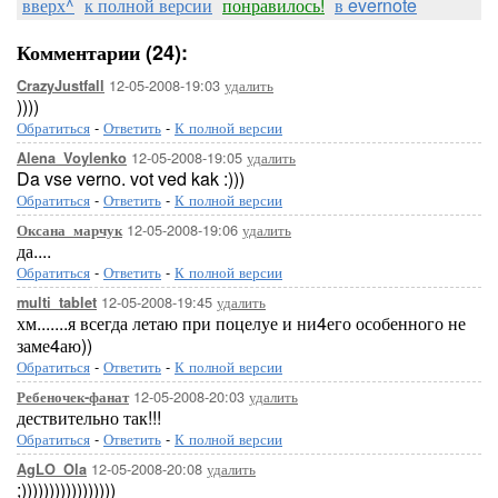
вверх^
к полной версии
понравилось!
в evernote
Комментарии (24):
12-05-2008-19:03
удалить
CrazyJustfall
))))
Обратиться
-
Ответить
-
К полной версии
12-05-2008-19:05
удалить
Alena_Voylenko
Da vse verno. vot ved kak :)))
Обратиться
-
Ответить
-
К полной версии
12-05-2008-19:06
удалить
Оксана_марчук
да....
Обратиться
-
Ответить
-
К полной версии
12-05-2008-19:45
удалить
multi_tablet
хм.......я всегда летаю при поцелуе и ни4его особенного не
заме4аю))
Обратиться
-
Ответить
-
К полной версии
12-05-2008-20:03
удалить
Ребеночек-фанат
дествительно так!!!
Обратиться
-
Ответить
-
К полной версии
12-05-2008-20:08
удалить
AgLO_Ola
;)))))))))))))))))