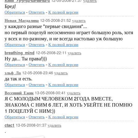
12-05-2008-21:37
удалить
Кийя_Ур-р-ра-ки-йи-йа-а
Бред!
Обратиться
-
Ответить
-
К полной версии
12-05-2008-21:52
удалить
Новая_Магдалина
у каждого разные "первые свидания"...
но первый поцелуй несосмненно играет большую роль, хотя
у всех и по-разному, и не всегда настолько уж большую
Обратиться
-
Ответить
-
К полной версии
12-05-2008-22:11
удалить
breathing_mind
Ну да... Ты права!)))
Обратиться
-
Ответить
-
К полной версии
12-05-2008-23:46
удалить
эльф_Ло
да так и есть.
Обратиться
-
Ответить
-
К полной версии
13-05-2008-00:41
удалить
Весенний_Ежик
Я С МОЛОДЫМ ЧЕЛОВЕКОМ 2ГОДА ВМЕСТЕ,
ЗНАКОМА С НИМ 6 ЛЕТ, И ХОТЬ УБЕЙТЕ НЕ ПОМНЮ
1 ПОЦЕЛУЙ С НИМ:))
Обратиться
-
Ответить
-
К полной версии
13-05-2008-01:37
удалить
ctac1
.