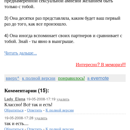
преднамеренной сексуальной амнезии желанием быть
только с тобой.
3) Она десятки раз представляла, каким будет ваш первый
раз до того, как все произошло.
4) Она иногда вспоминает своих партнеров и сравнивает с
тобой. Знай - ты явно в выигрыше.
Читать дальше...
Интересно? В мемориз!!!
вверх^
к полной версии
понравилось!
в evernote
Комментарии (15):
19-05-2008-17:19
удалить
Lady_Elena
Классно! Всё так и есть!
Обратиться
-
Ответить
-
К полной версии
19-05-2008-17:28
удалить
так и есть....
Обратиться
-
Ответить
-
К полной версии