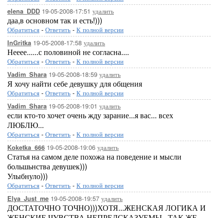
19-05-2008-17:51
удалить
elena_DDD
даа,в основном так и есть!)))
Обратиться
-
Ответить
-
К полной версии
19-05-2008-17:58
удалить
InGritka
Нееее......с половиной не согласна....
Обратиться
-
Ответить
-
К полной версии
19-05-2008-18:59
удалить
Vadim_Shara
Я хочу найти себе девушку для общения
Обратиться
-
Ответить
-
К полной версии
19-05-2008-19:01
удалить
Vadim_Shara
если кто-то хочет очень жду зарание...я вас... всех
ЛЮБЛЮ...
Обратиться
-
Ответить
-
К полной версии
19-05-2008-19:06
удалить
Koketka_666
Статья на самом деле похожа на поведение и мысли
большьнства девушек)))
Улыбнуло)))
Обратиться
-
Ответить
-
К полной версии
19-05-2008-19:57
удалить
Elya_Just_me
ДОСТАТОЧНО ТОЧНО)))ХОТЯ...ЖЕНСКАЯ ЛОГИКА И
ЖЕНСКИЕ ЧУВСТВА НЕПРЕДСКАЗУЕМЫ...ТАК ЖЕ