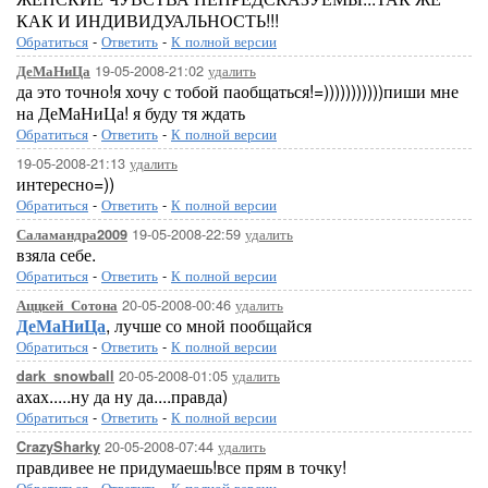
КАК И ИНДИВИДУАЛЬНОСТЬ!!!
Обратиться
-
Ответить
-
К полной версии
19-05-2008-21:02
удалить
ДеМаНиЦа
да это точно!я хочу с тобой паобщаться!=)))))))))))пиши мне
на ДеМаНиЦа! я буду тя ждать
Обратиться
-
Ответить
-
К полной версии
19-05-2008-21:13
удалить
интересно=))
Обратиться
-
Ответить
-
К полной версии
19-05-2008-22:59
удалить
Саламандра2009
взяла себе.
Обратиться
-
Ответить
-
К полной версии
20-05-2008-00:46
удалить
Аццкей_Сотона
ДеМаНиЦа
, лучше со мной пообщайся
Обратиться
-
Ответить
-
К полной версии
20-05-2008-01:05
удалить
dark_snowball
ахах.....ну да ну да....правда)
Обратиться
-
Ответить
-
К полной версии
20-05-2008-07:44
удалить
CrazySharky
правдивее не придумаешь!все прям в точку!
Обратиться
-
Ответить
-
К полной версии