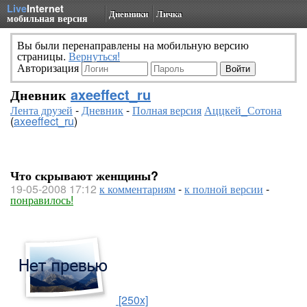
Live
Internet
Дневники
Личка
мобильная версия
Вы были перенаправлены на мобильную версию
страницы.
Вернуться!
Авторизация
Дневник
axeeffect_ru
Лента друзей
-
Дневник
-
Полная версия
Аццкей_Сотона
(
axeeffect_ru
)
Что скрывают женщины?
19-05-2008 17:12
к комментариям
-
к полной версии
-
понравилось!
[250x]