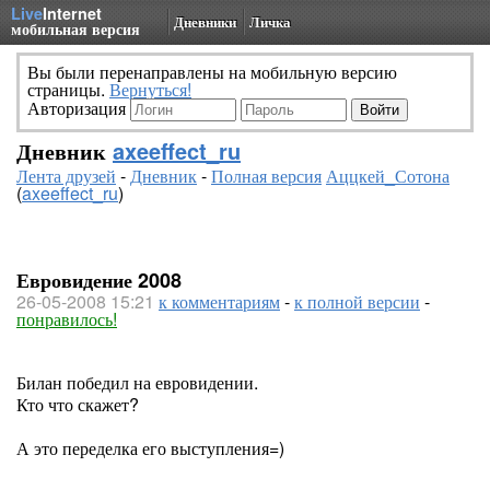
Live
Internet
Дневники
Личка
мобильная версия
Вы были перенаправлены на мобильную версию
страницы.
Вернуться!
Авторизация
Дневник
axeeffect_ru
Лента друзей
-
Дневник
-
Полная версия
Аццкей_Сотона
(
axeeffect_ru
)
Евровидение 2008
26-05-2008 15:21
к комментариям
-
к полной версии
-
понравилось!
Билан победил на евровидении.
Кто что скажет?
А это переделка его выступления=)