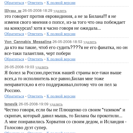
Обратиться
-
Ответить
-
К полной версии
26-05-2008-18:29
удалить
Шуша_ш
это говорит против евровидиния, а не за Билана!!! я не
изменя свого мнения о попсе, из-за того что она побеждает
на конкурсах! хотя я часно говоря не ожидала...
Обратиться
-
Ответить
-
К полной версии
26-05-2008-18:53
удалить
Von_Cannabis_Messalina
да кто вы такие, чтоб его судить????я не его фанатка, но он
все-таки талантлив, черт побери
Обратиться
-
Ответить
-
К полной версии
26-05-2008-19:03
удалить
Я болел за Россию,престиж нашей страны все-таки выше
всех,а то исполнитель все равно,Билан мне тоже
ненравится,но я его поддерживал,потому что он пел за
Россию.
Обратиться
-
Ответить
-
К полной версии
26-05-2008-19:09
удалить
tenevik
Честно говоря, если бы не Плющенко со своим "тазиком" и
скрипач, который давил мышь, то Билана бы прокотили...
А мне понравились Хорватия со своим дедом, и Исландия -
Голосово дуэт супер.
Обратиться
-
Ответить
-
К полной версии