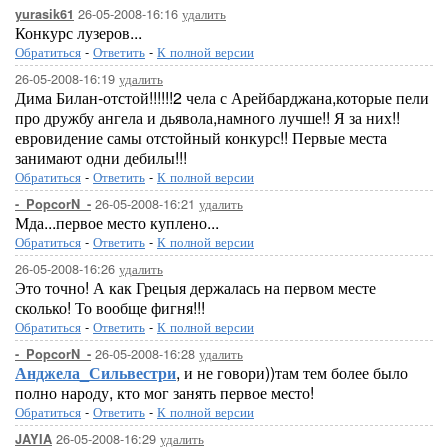
26-05-2008-16:16
удалить
yurasik61
Конкурс лузеров...
Обратиться
-
Ответить
-
К полной версии
26-05-2008-16:19
удалить
Дима Билан-отстой!!!!!!2 чела с Арейбарджана,которые пели
про дружбу ангела и дьявола,намного лучше!! Я за них!!
евровидение самы отстойный конкурс!! Первые места
занимают одни дебилы!!!
Обратиться
-
Ответить
-
К полной версии
26-05-2008-16:21
удалить
-_PopcorN_-
Мда...первое место куплено...
Обратиться
-
Ответить
-
К полной версии
26-05-2008-16:26
удалить
Это точно! А как Грецыя держалась на первом месте
сколько! То вообще фигня!!!
Обратиться
-
Ответить
-
К полной версии
26-05-2008-16:28
удалить
-_PopcorN_-
Анджела_Сильвестри
, и не говори))там тем более было
полно народу, кто мог занять первое место!
Обратиться
-
Ответить
-
К полной версии
26-05-2008-16:29
удалить
JAYIA