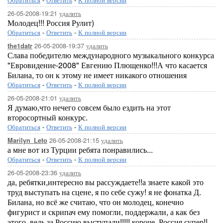
26-05-2008-19:21
удалить
Молодец!!! Россия Рулит)
Обратиться
-
Ответить
-
К полной версии
26-05-2008-19:37
удалить
the1datr
Слава победителю международного музыкального конкурса
"Евровидение-2008" Евгению Плющенко!!!А что касается
Билана, то он к этому не имеет никакого отношения
Обратиться
-
Ответить
-
К полной версии
26-05-2008-21:01
удалить
Я думаю,что нечего совсем было ездить на этот
второсортный конкурс.
Обратиться
-
Ответить
-
К полной версии
26-05-2008-21:15
удалить
Marilyn_Leto
а мне вот из Турции ребята понравились...
Обратиться
-
Ответить
-
К полной версии
26-05-2008-23:36
удалить
да, ребятки,интересно вы рассуждаете!!а знаете какой это
труд выступать на сцене, я по себе сужу! я не фонатка Д.
Билана, но всё же считаю, что он молодец, конечно
фигурист и скрипач ему помогли, поддержали, а как без
этого, ведь за Россию выступали!!!!! короче, Россия супер!!