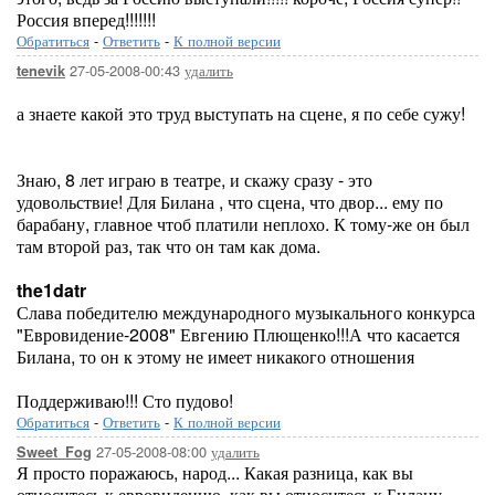
Россия вперед!!!!!!!
Обратиться
-
Ответить
-
К полной версии
27-05-2008-00:43
удалить
tenevik
а знаете какой это труд выступать на сцене, я по себе сужу!
Знаю, 8 лет играю в театре, и скажу сразу - это
удовольствие! Для Билана , что сцена, что двор... ему по
барабану, главное чтоб платили неплохо. К тому-же он был
там второй раз, так что он там как дома.
the1datr
Слава победителю международного музыкального конкурса
"Евровидение-2008" Евгению Плющенко!!!А что касается
Билана, то он к этому не имеет никакого отношения
Поддерживаю!!! Сто пудово!
Обратиться
-
Ответить
-
К полной версии
27-05-2008-08:00
удалить
Sweet_Fog
Я просто поражаюсь, народ... Какая разница, как вы
относитесь к евровидению, как вы относитесь к Билану,