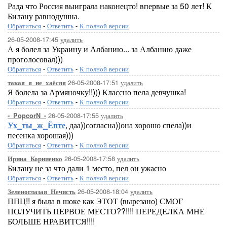
Рада что Россия выиграла наконецто! впервые за 50 лет! К
Билану равнодушна.
Обратиться
-
Ответить
-
К полной версии
26-05-2008-17:45
удалить
А я болел за Украину и Албанию... за Албанию даже
проголосовал)))
Обратиться
-
Ответить
-
К полной версии
26-05-2008-17:51
удалить
такая_я_не_хаёсяя
Я болела за Армяночку!!))) Классно пела девчушка!
Обратиться
-
Ответить
-
К полной версии
26-05-2008-17:55
удалить
-_PopcorN_-
Ух_ты_ж_Ёпте
, даа))согласна))она хорошо спела))и
песенка хорошая)))
Обратиться
-
Ответить
-
К полной версии
26-05-2008-17:58
удалить
Ирина_Корниенко
Билану не за что дали 1 место, пел он ужасно
Обратиться
-
Ответить
-
К полной версии
26-05-2008-18:04
удалить
Зеленоглазая_Нечисть
ППЦ!! я была в шоке как ЭТОТ (вырезано) СМОГ
ПОЛУЧИТЬ ПЕРВОЕ МЕСТО??!!!! ПЕРЕДЕЛКА МНЕ
БОЛЬШЕ НРАВИТСЯ!!!!