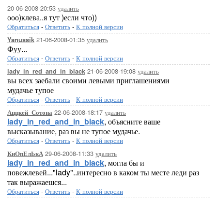
20-06-2008-20:53
удалить
ооо)клева..я тут )если что))
Обратиться
-
Ответить
-
К полной версии
21-06-2008-01:35
удалить
Yanussik
Фуу...
Обратиться
-
Ответить
-
К полной версии
21-06-2008-19:08
удалить
lady_in_red_and_in_black
вы всех заебали своими левыми приглашениями
мудачье тупое
Обратиться
-
Ответить
-
К полной версии
22-06-2008-18:17
удалить
Аццкей_Сотона
lady_in_red_and_in_black
, объясните ваше
высказывание, раз вы не тупое мудачье.
Обратиться
-
Ответить
-
К полной версии
29-06-2008-11:33
удалить
КнОпЕлЬкА
lady_in_red_and_in_black
, могла бы и
повежлевей..."lady"..интересно в каком ты месте леди раз
так выражаешся...
Обратиться
-
Ответить
-
К полной версии