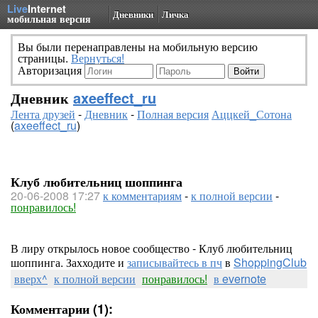
Live
Internet
Дневники
Личка
мобильная версия
Вы были перенаправлены на мобильную версию
страницы.
Вернуться!
Авторизация
Дневник
axeeffect_ru
Лента друзей
-
Дневник
-
Полная версия
Аццкей_Сотона
(
axeeffect_ru
)
Клуб любительниц шоппинга
20-06-2008 17:27
к комментариям
-
к полной версии
-
понравилось!
В лиру открылось новое сообщество - Клуб любительниц
шоппинга. Захходите и
записывайтесь в пч
в
ShoppingClub
вверх^
к полной версии
понравилось!
в evernote
Комментарии (1):