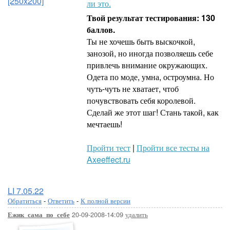
[250x200]
ли это.
Твой результат тестирования: 130
баллов.
Ты не хочешь быть выскочкой,
занозой, но иногда позволяешь себе
привлечь внимание окружающих.
Одета по моде, умна, остроумна. Но
чуть-чуть не хватает, чтоб
почувствовать себя королевой.
Сделай же этот шаг! Стань такой, как
мечтаешь!
Пройти тест
|
Пройти все тесты на
Axeeffect.ru
LI 7.05.22
Обратиться
-
Ответить
-
К полной версии
20-09-2008-14:09
удалить
Ежик_сама_по_себе