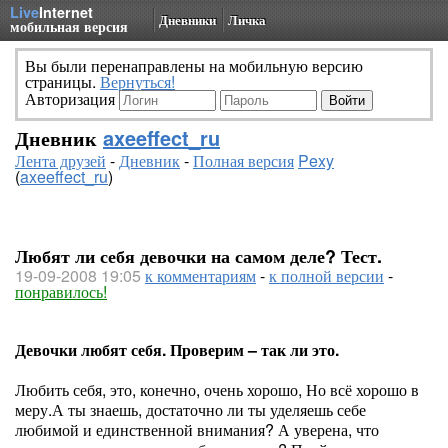
Live
Internet
Дневники
Личка
мобильная версия
Вы были перенаправлены на мобильную версию
страницы.
Вернуться!
Авторизация
Дневник
axeeffect_ru
Лента друзей
-
Дневник
-
Полная версия
Pexy
(
axeeffect_ru
)
Любят ли себя девочки на самом деле? Тест.
19-09-2008 19:05
к комментариям
-
к полной версии
-
понравилось!
Девочки любят себя. Проверим – так ли это.
Любить себя, это, конечно, очень хорошо, Но всё хорошо в
меру.А ты знаешь, достаточно ли ты уделяешь себе
любимой и единственной внимания? А уверена, что