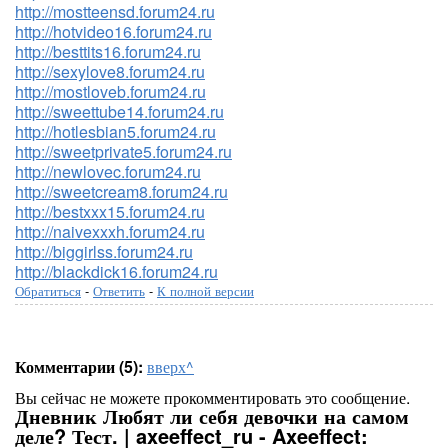
http://mostteensd.forum24.ru
http://hotvideo16.forum24.ru
http://besttits16.forum24.ru
http://sexylove8.forum24.ru
http://mostloveb.forum24.ru
http://sweettube14.forum24.ru
http://hotlesbian5.forum24.ru
http://sweetprivate5.forum24.ru
http://newlovec.forum24.ru
http://sweetcream8.forum24.ru
http://bestxxx15.forum24.ru
http://naivexxxh.forum24.ru
http://biggirlss.forum24.ru
http://blackdick16.forum24.ru
Обратиться
-
Ответить
-
К полной версии
Комментарии (5):
вверх^
Вы сейчас не можете прокомментировать это сообщение.
Дневник Любят ли себя девочки на самом
деле? Тест. | axeeffect_ru - Axeeffect: