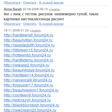
Обратиться
-
Ответить
-
К полной версии
22-09-2008-09:15
удалить
Anne-Sarah
бог с ним, с тестом. рисунок -неимоверно тупой. такие
картинки шестиклассницы рисуют
Обратиться
-
Ответить
-
К полной версии
18-11-2008-21:25
удалить
http://hardteensh.forum24.ru
http://beautytitsn.forum24.ru
http://rapedadulth.forum24.ru
http://littleteen15.forum24.ru
http://hotteens5.forum24.ru
http://hardbdsmu.forum24.ru
http://newass2.forum24.ru
http://beautykiss9.forum24.ru
http://hardteen14.forum24.ru
http://naiveoral6.forum24.ru
http://bigsuper17.forum24.ru
http://beautysperm1.forum24.ru
http://coolteen9.forum24.ru
http://redcrazyh.forum24.ru
http://blackblondesh.forum24.ru
http://newcream20.forum24.ru