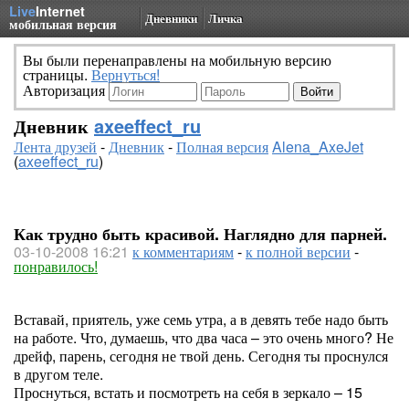
Live
Internet
Дневники
Личка
мобильная версия
Вы были перенаправлены на мобильную версию
страницы.
Вернуться!
Авторизация
Дневник
axeeffect_ru
Лента друзей
-
Дневник
-
Полная версия
Alena_AxeJet
(
axeeffect_ru
)
Как трудно быть красивой. Наглядно для парней.
03-10-2008 16:21
к комментариям
-
к полной версии
-
понравилось!
Вставай, приятель, уже семь утра, а в девять тебе надо быть
на работе. Что, думаешь, что два часа – это очень много? Не
дрейф, парень, сегодня не твой день. Сегодня ты проснулся
в другом теле.
Проснуться, встать и посмотреть на себя в зеркало – 15