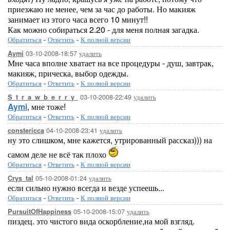
приезжаю не менее, чем за час до работы. Но макияж
занимает из этого часа всего 10 минут!!
Как можно собираться 2.20 - для меня полная загадка.
Обратиться
-
Ответить
-
К полной версии
03-10-2008-18:57
удалить
Aymi
Мне часа вполне хватает на все процедуры - душ, завтрак,
макияж, прическа, выбор одежды.
Обратиться
-
Ответить
-
К полной версии
03-10-2008-22:49
удалить
S_t_r_a_w_b_e_r_r_y_
Aymi
, мне тоже!
Обратиться
-
Ответить
-
К полной версии
04-10-2008-23:41
удалить
constericca
ну это слишком, мне кажется, утрированный рассказ))) на
самом деле не всё так плохо
Обратиться
-
Ответить
-
К полной версии
05-10-2008-01:24
удалить
Crys_tal
если сильно нужно всегда и везде успеешь...
Обратиться
-
Ответить
-
К полной версии
05-10-2008-15:07
удалить
PursuitOfHappiness
пиздец. это чистого вида оскорбление,на мой взгляд.