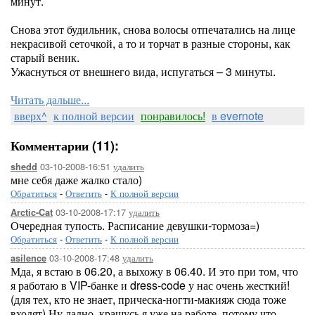
минут.
Снова этот будильник, снова волосы отпечатались на лице
некрасивой сеточкой, а то и торчат в разные стороны, как
старый веник.
Ужаснуться от внешнего вида, испугаться – 3 минуты.
Читать дальше...
вверх^
к полной версии
понравилось!
в evernote
Комментарии (11):
03-10-2008-16:51
удалить
shedd
мне себя даже жалко стало)
Обратиться
-
Ответить
-
К полной версии
03-10-2008-17:17
удалить
Arctic-Cat
Очередная тупость. Расписание девушки-тормоза=)
Обратиться
-
Ответить
-
К полной версии
03-10-2008-17:48
удалить
asilence
Мда, я встаю в 06.20, а выхожу в 06.40. И это при том, что
я работаю в VIP-банке и dress-code у нас очень жесткий!
(для тех, кто не знает, прическа-ногти-макияж сюда тоже
входят) Ну ладно, крашусь я уже на работе, потому что