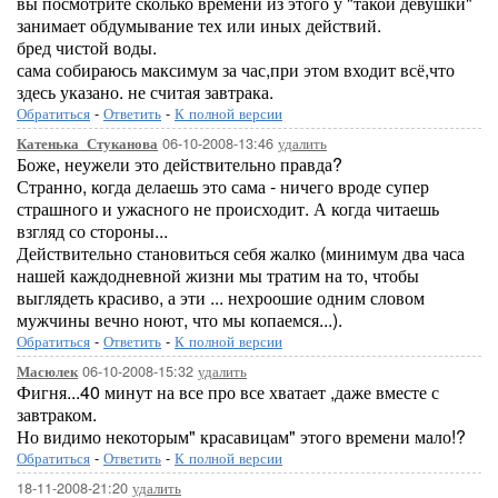
вы посмотрите сколько времени из этого у "такой девушки"
занимает обдумывание тех или иных действий.
бред чистой воды.
сама собираюсь максимум за час,при этом входит всё,что
здесь указано. не считая завтрака.
Обратиться
-
Ответить
-
К полной версии
06-10-2008-13:46
удалить
Катенька_Стуканова
Боже, неужели это действительно правда?
Странно, когда делаешь это сама - ничего вроде супер
страшного и ужасного не происходит. А когда читаешь
взгляд со стороны...
Действительно становиться себя жалко (минимум два часа
нашей каждодневной жизни мы тратим на то, чтобы
выглядеть красиво, а эти ... нехроошие одним словом
мужчины вечно ноют, что мы копаемся...).
Обратиться
-
Ответить
-
К полной версии
06-10-2008-15:32
удалить
Масюлек
Фигня...40 минут на все про все хватает ,даже вместе с
завтраком.
Но видимо некоторым" красавицам" этого времени мало!?
Обратиться
-
Ответить
-
К полной версии
18-11-2008-21:20
удалить