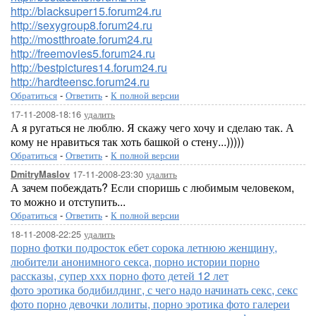
http://blacksuper15.forum24.ru
http://sexygroup8.forum24.ru
http://mostthroate.forum24.ru
http://freemovies5.forum24.ru
http://bestpictures14.forum24.ru
http://hardteensc.forum24.ru
Обратиться
-
Ответить
-
К полной версии
17-11-2008-18:16
удалить
А я ругаться не люблю. Я скажу чего хочу и сделаю так. А
кому не нравиться так хоть башкой о стену...)))))
Обратиться
-
Ответить
-
К полной версии
17-11-2008-23:30
удалить
DmitryMaslov
А зачем побеждать? Если споришь с любимым человеком,
то можно и отступить...
Обратиться
-
Ответить
-
К полной версии
18-11-2008-22:25
удалить
порно фотки подросток ебет сорока летнюю женщину,
любители анонимного секса, порно истории порно
рассказы, супер ххх порно фото детей 12 лет
фото эротика бодибилдинг, с чего надо начинать секс, секс
фото порно девочки лолиты, порно эротика фото галереи