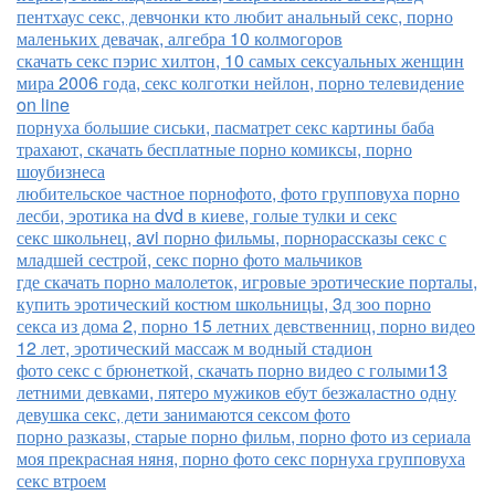
пентхаус секс, девчонки кто любит анальный секс, порно
маленьких девачак, алгебра 10 колмогоров
скачать секс пэрис хилтон, 10 самых сексуальных женщин
мира 2006 года, секс колготки нейлон, порно телевидение
on line
порнуха большие сиськи, пасматрет секс картины баба
трахают, скачать бесплатные порно комиксы, порно
шоубизнеса
любительское частное порнофото, фото групповуха порно
лесби, эротика на dvd в киеве, голые тулки и секс
секс школьнец, avi порно фильмы, порнорассказы секс с
младшей сестрой, секс порно фото мальчиков
где скачать порно малолеток, игровые эротические порталы,
купить эротический костюм школьницы, 3д зоо порно
секса из дома 2, порно 15 летних девственниц, порно видео
12 лет, эротический массаж м водный стадион
фото секс с брюнеткой, скачать порно видео с голыми13
летними девками, пятеро мужиков ебут безжаластно одну
девушка секс, дети занимаются сексом фото
порно разказы, старые порно фильм, порно фото из сериала
моя прекрасная няня, порно фото секс порнуха групповуха
секс втроем