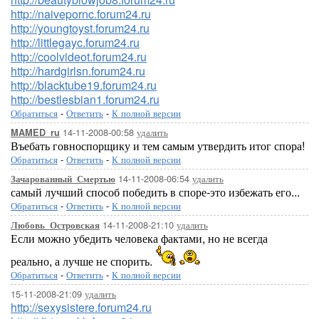
http://naivepornc.forum24.ru
http://youngtoyst.forum24.ru
http://littlegayc.forum24.ru
http://coolvideot.forum24.ru
http://hardgirlsn.forum24.ru
http://blacktube19.forum24.ru
http://bestlesbian1.forum24.ru
Обратиться
-
Ответить
-
К полной версии
14-11-2008-00:58
удалить
MAMED_ru
Въебать говноспорщику и тем самым утвердить итог спора!
Обратиться
-
Ответить
-
К полной версии
14-11-2008-06:54
удалить
Зачарованный_Смертью
самый лучший способ победить в споре-это избежать его...
Обратиться
-
Ответить
-
К полной версии
14-11-2008-21:10
удалить
Любовь_Островская
Если можно убедить человека фактами, но не всегда
реально, а лучше не спорить.
Обратиться
-
Ответить
-
К полной версии
15-11-2008-21:09
удалить
http://sexysistere.forum24.ru