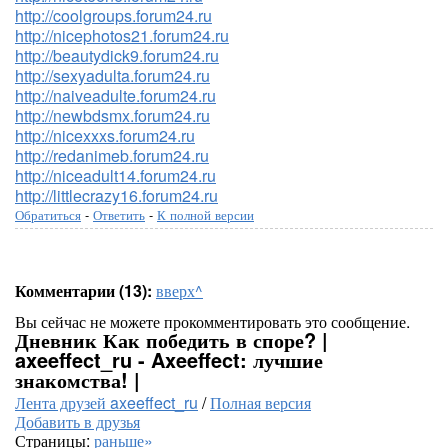
http://coolgroups.forum24.ru
http://nicephotos21.forum24.ru
http://beautydick9.forum24.ru
http://sexyadulta.forum24.ru
http://naiveadulte.forum24.ru
http://newbdsmx.forum24.ru
http://nicexxxs.forum24.ru
http://redanimeb.forum24.ru
http://niceadult14.forum24.ru
http://littlecrazy16.forum24.ru
Обратиться
-
Ответить
-
К полной версии
Комментарии (13):
вверх^
Вы сейчас не можете прокомментировать это сообщение.
Дневник Как победить в споре? |
axeeffect_ru - Axeeffect: лучшие
знакомства! |
Лента друзей axeeffect_ru
/
Полная версия
Добавить в друзья
Страницы:
раньше»