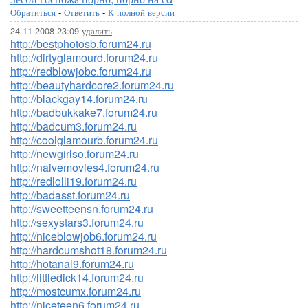
Обратиться
-
Ответить
-
К полной версии
24-11-2008-23:09
удалить
http://bestphotosb.forum24.ru
http://dirtyglamourd.forum24.ru
http://redblowjobc.forum24.ru
http://beautyhardcore2.forum24.ru
http://blackgay14.forum24.ru
http://badbukkake7.forum24.ru
http://badcum3.forum24.ru
http://coolglamourb.forum24.ru
http://newgirlso.forum24.ru
http://naivemovies4.forum24.ru
http://redlolli19.forum24.ru
http://badasst.forum24.ru
http://sweetteensn.forum24.ru
http://sexystars3.forum24.ru
http://niceblowjob6.forum24.ru
http://hardcumshot18.forum24.ru
http://hotanal9.forum24.ru
http://littledick14.forum24.ru
http://mostcumx.forum24.ru
http://niceteen6.forum24.ru