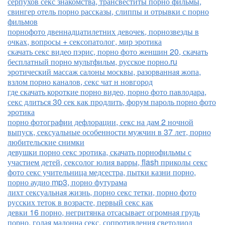
серпухов секс знакомства, трансвеститы порно фильмы,
свингер отель порно рассказы, слиппы и отрывки с порно
фильмов
порнофото двеннадцатилетних девочек, порнозвезды в
очках, вопросы + сексопатолог, мир эротика
скачать секс видео пэрис, порно фото женшин 20, скачать
бесплатный порно мультфильм, русское порно.ru
эротический массаж салоны москвы, разорванная жопа,
взлом порно каналов, секс чат н новгород
где скачать короткие порно видео, порно фото павлодара,
секс длиться 30 сек как продлить, форум пароль порно фото
эротика
порно фотографии дефлорации, секс на дам 2 ночной
выпуск, сексуальные особенности мужчин в 37 лет, порно
любительские снимки
девушки порно секс эротика, скачать порнофильмы с
участием детей, сексолог юлия варры, flash приколы секс
фото секс учительница медсестра, пытки казни порно,
порно аудио mp3, порно футурама
лихт сексуальная жизнь, порно секс тетки, порно фото
русских теток в возрасте, первый секс как
девки 16 порно, негритянка отсасывает огромная грудь
порно, голая мадонна секс, сопротивления светодиод