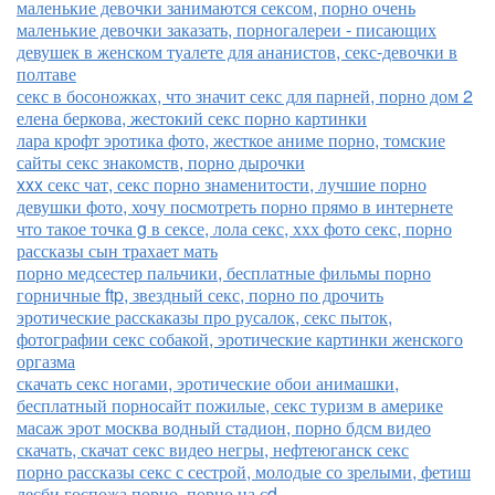
маленькие девочки занимаются сексом, порно очень
маленькие девочки заказать, порногалереи - писающих
девушек в женском туалете для ананистов, секс-девочки в
полтаве
секс в босоножках, что значит секс для парней, порно дом 2
елена беркова, жестокий секс порно картинки
лара крофт эротика фото, жесткое аниме порно, томские
сайты секс знакомств, порно дырочки
xxx секс чат, секс порно знаменитости, лучшие порно
девушки фото, хочу посмотреть порно прямо в интернете
что такое точка g в сексе, лола секс, ххх фото секс, порно
рассказы сын трахает мать
порно медсестер пальчики, бесплатные фильмы порно
горничные ftp, звездный секс, порно по дрочить
эротические расскаказы про русалок, секс пыток,
фотографии секс собакой, эротические картинки женского
оргазма
скачать секс ногами, эротические обои анимашки,
бесплатный порносайт пожилые, секс туризм в америке
масаж эрот москва водный стадион, порно бдсм видео
скачать, скачат секс видео негры, нефтеюганск секс
порно рассказы секс с сестрой, молодые со зрелыми, фетиш
лесби госпожа порно, порно на сd