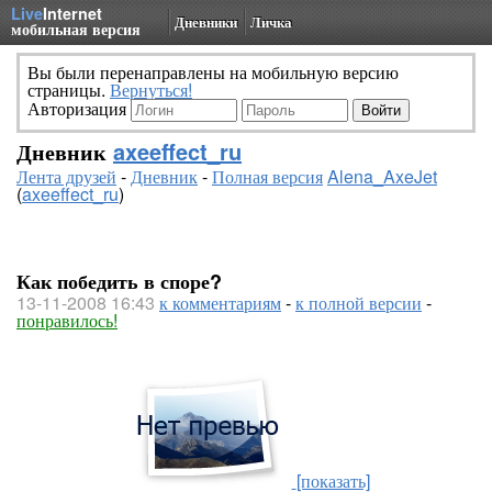
Live
Internet
Дневники
Личка
мобильная версия
Вы были перенаправлены на мобильную версию
страницы.
Вернуться!
Авторизация
Дневник
axeeffect_ru
Лента друзей
-
Дневник
-
Полная версия
Alena_AxeJet
(
axeeffect_ru
)
Как победить в споре?
13-11-2008 16:43
к комментариям
-
к полной версии
-
понравилось!
[показать]