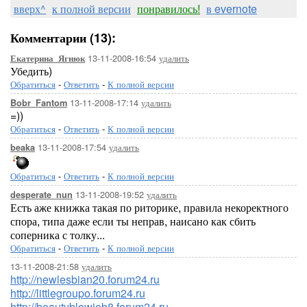
вверх^
к полной версии
понравилось!
в evernote
Комментарии (13):
13-11-2008-16:54
удалить
Екатерина_Ягнюк
Убедить)
Обратиться
-
Ответить
-
К полной версии
13-11-2008-17:14
удалить
Bobr_Fantom
=))
Обратиться
-
Ответить
-
К полной версии
13-11-2008-17:54
удалить
beaka
Обратиться
-
Ответить
-
К полной версии
13-11-2008-19:52
удалить
desperate_nun
Есть аже книжка такая по риторике, правила некоректного
спора, типа даже если ты неправ, наисано как сбить
соперника с толку...
Обратиться
-
Ответить
-
К полной версии
13-11-2008-21:58
удалить
http://newlesbian20.forum24.ru
http://littlegroupo.forum24.ru
http://beautyblowjob8.forum24.ru