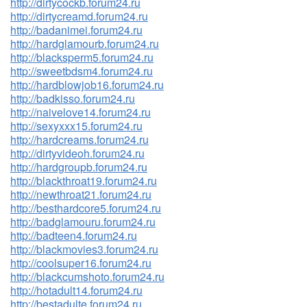
http://dirtycockb.forum24.ru
http://dirtycreamd.forum24.ru
http://badanimei.forum24.ru
http://hardglamourb.forum24.ru
http://blacksperm5.forum24.ru
http://sweetbdsm4.forum24.ru
http://hardblowjob16.forum24.ru
http://badkisso.forum24.ru
http://naivelove14.forum24.ru
http://sexyxxx15.forum24.ru
http://hardcreams.forum24.ru
http://dirtyvideoh.forum24.ru
http://hardgroupb.forum24.ru
http://blackthroat19.forum24.ru
http://newthroat21.forum24.ru
http://besthardcore5.forum24.ru
http://badglamouru.forum24.ru
http://badteen4.forum24.ru
http://blackmovies3.forum24.ru
http://coolsuper16.forum24.ru
http://blackcumshoto.forum24.ru
http://hotadult14.forum24.ru
http://bestadulte.forum24.ru