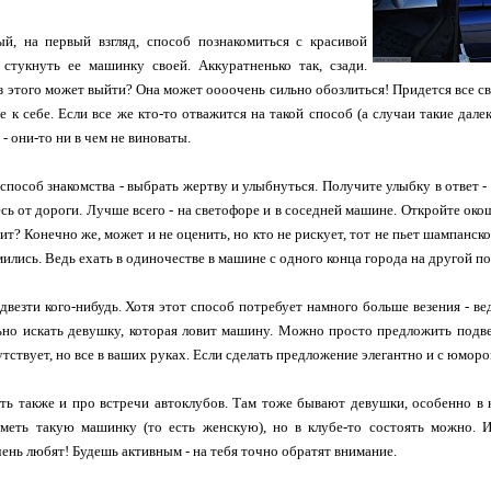
й, на первый взгляд, способ познакомиться с красивой
 стукнуть ее машинку своей. Аккуратненько так, сзади.
из этого может выйти? Она может оооочень сильно обозлиться! Придется все с
е к себе. Если все же кто-то отважится на такой способ (а случаи такие дале
- они-то ни в чем не виноваты.
способ знакомства - выбрать жертву и улыбнуться. Получите улыбку в ответ -
есь от дороги. Лучше всего - на светофоре и в соседней машине. Откройте ок
ит? Конечно же, может и не оценить, но кто не рискует, тот не пьет шампанск
ились. Ведь ехать в одиночестве в машине с одного конца города на другой по
везти кого-нибудь. Хотя этот способ потребует намного больше везения - в
ьно искать девушку, которая ловит машину. Можно просто предложить подвез
утствует, но все в ваших руках. Если сделать предложение элегантно и с юморо
ать также и про встречи автоклубов. Там тоже бывают девушки, особенно в
иметь такую машинку (то есть женскую), но в клубе-то состоять можно. И
ень любят! Будешь активным - на тебя точно обратят внимание.