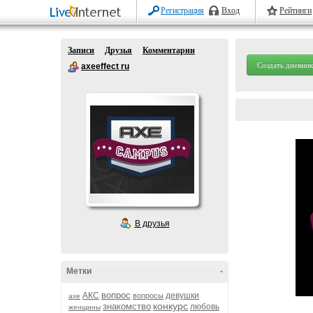
Регистрация
Вход
Рейтинги
Записи
Друзья
Комментарии
Создать дневник
axeeffect ru
В друзья
Метки
-
вопрос
АКС
девушки
вопросы
axe
конкурс
знакомство
любовь
женщины