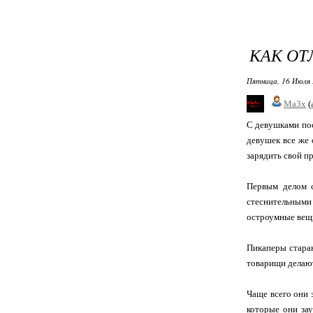
КАК ОТ
Пятница, 16 Июля 
Ma3x
(
С девушками пос
девушек все же 
зарядить свой пр
Первым делом с
стеснительными 
остроумные вещи
Пикаперы стараю
товарищи делают
Чаще всего они 
которые они за