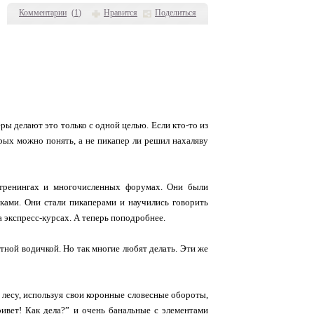
Комментарии
(
1
)
Нравится
Поделиться
ы делают это только с одной целью. Если кто-то из
орых можно понять, а не пикапер ли решил нахаляву
-тренингах и многочисленных форумах. Они были
нками. Они стали пикаперами и научились говорить
а экспресс-курсах. А теперь поподробнее.
тной водичкой. Но так многие любят делать. Эти же
 лесу, используя свои коронные словесные обороты,
ивет! Как дела?” и очень банальные с элементами