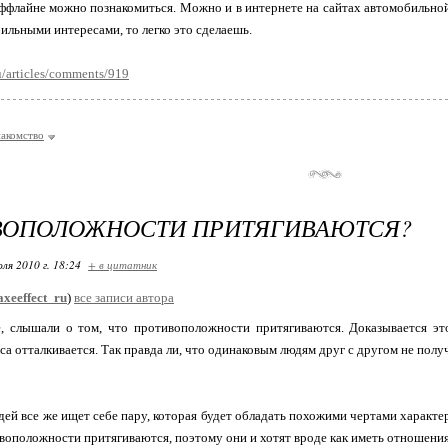
оффлайне можно познакомиться. Можно и в интернете на сайтах автомобильной
льными интересами, то легко это сделаешь.
ru/articles/comments/919
накомство
ВОПОЛОЖНОСТИ ПРИТЯГИВАЮТСЯ?
ля 2010 г. 18:24
+ в цитатник
axeeffect_ru
)
все записи автора
е, слышали о том, что противоположности притягиваются. Доказывается эт
юса отталкивается. Так правда ли, что одинаковым людям друг с другом не пол
ей все же ищет себе пару, которая будет обладать похожими чертами характер
ивоположности притягиваются, поэтому они и хотят вроде как иметь отношения