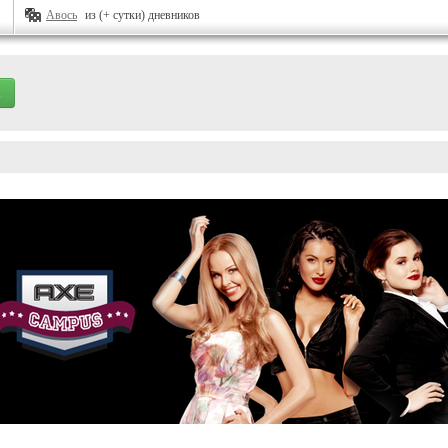
Авось
из (+ сутки) дневников