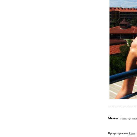
Метки:
фото
де
Процитировано
1 раз