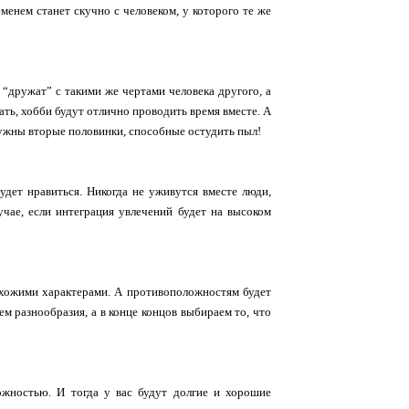
менем станет скучно с человеком, у которого те же
 “дружат” с такими же чертами человека другого, а
ать, хобби будут отлично проводить время вместе. А
нужны вторые половинки, способные остудить пыл!
удет нравиться. Никогда не уживутся вместе люди,
чае, если интеграция увлечений будет на высоком
охожими характерами. А противоположностям будет
м разнообразия, а в конце концов выбираем то, что
ожностью. И тогда у вас будут долгие и хорошие