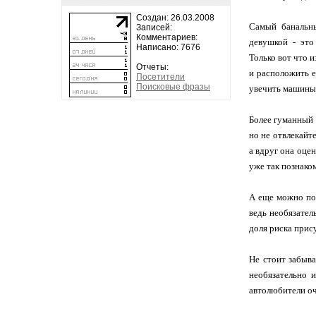
Создан: 26.03.2008
Самый банальны
Записей:
Комментариев:
девушкой - это
Написано: 7676
Только вот что 
Отчеты:
и расположить е
Посетители
Поисковые фразы
увечить машины 
Более гуманный 
но не отвлекайт
а вдруг она оцен
уже так познаком
А еще можно под
ведь необязател
доля риска прис
Не стоит забыв
необязательно 
автолюбители оч