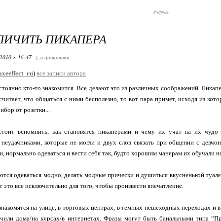
ЛИЧИТЬ ПИКАПЕРА
2010 г. 16:47
+ в цитатник
axeeffect_ru
)
все записи автора
тоянно кто-то знакомится. Все делают это из различных соображений. Пикапер
считает, что общаться с ними бесполезно, то вот пара примет, исходя из кот
ибор от розетки...
тоит вспомнить, как становятся пикаперами и чему их учат на их чудо
неудачниками, которые не могли и двух слов связать при общении с девчо
, нормально одеваться и вести себя так, будто хорошим манерам их обучали н
тся одеваться модно, делать модные прически и душиться вкусненькой туале
 это все исключительно для того, чтобы произвести впечатление.
знакомятся на улице, в торговых центрах, в темных пешеходных переходах и в
учили дома/на курсах/в интернетах. Фразы могут быть банальными типа “Пр