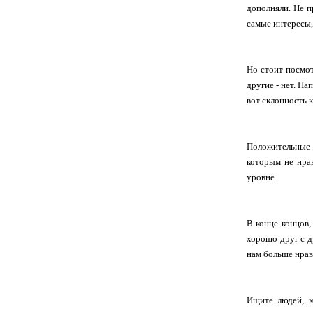
дополняли. Не п
самые интересы, 
Но стоит посмот
другие - нет. Н
вот склонность 
Положительные п
которым не нра
уровне.
В конце концов
хорошо друг с д
нам больше нрав
Ищите людей, к