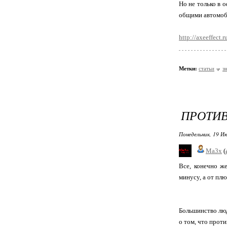
Но не только в 
общими автомоби
http://axeeffect.
Метки:
статьи
з
ПРОТИ
Понедельник, 19 Ию
Ma3x
(
Все, конечно ж
минусу, а от пл
Большинство люд
о том, что прот