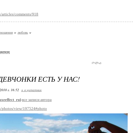
ru/articles/comments/918
тношения
любовь
ователю
ДЕВЧОНКИ ЕСТЬ У НАС!
2010 г. 16:52
+ в цитатник
axeeffect_ru
)
все записи автора
.ru/photos/view/197524#photo