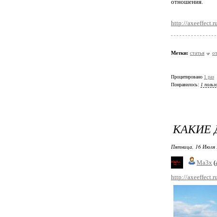
отношения.
http://axeeffect.
Метки:
статья
о
Процитировано
1 раз
Понравилось:
1 польз
КАКИЕ 
Пятница, 16 Июля 
Ma3x
(
http://axeeffect