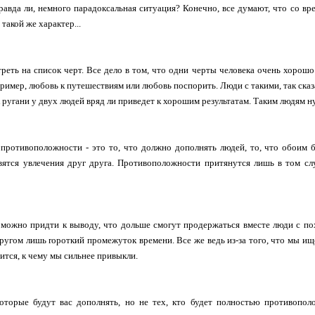
равда ли, немного парадоксальная ситуация? Конечно, все думают, что со вре
такой же характер...
реть на список черт. Все дело в том, что одни черты человека очень хорошо
апример, любовь к путешествиям или любовь поспорить. Люди с такими, так сказ
к ругани у двух людей вряд ли приведет к хорошим результатам. Таким людям 
ротивоположности - это то, что должно дополнять людей, то, что обоим б
вятся увлечения друг друга. Противоположности притянутся лишь в том слу
, можно придти к выводу, что дольше смогут продержаться вместе люди с п
ругом лишь rороткий промежуток времени. Все же ведь из-за того, что мы ище
ится, к чему мы сильнее привыкли.
оторые будут вас дополнять, но не тех, кто будет полностью противопол