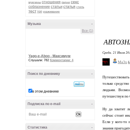
секс
отношения
мужчины
парни
статья
статьи
соблазнение
стиль
тест
топ
ухаживание
Музыка
-
Все (1)
АВТОЗ
Среда, 21 Июля 20
Yago-e-Aboo - Максимум
Слушали: 782
Комментарии: 4
Ma3x
(
Поиск по дневнику
-
Путешествовать 
только средство
людьми. Возмо
в этом дневнике
путешествуя по 
Подписка по e-mail
-
Ну да хватит л
сейчас стоит ина
Если у кого-то 
Статистика
-
знания пригодят