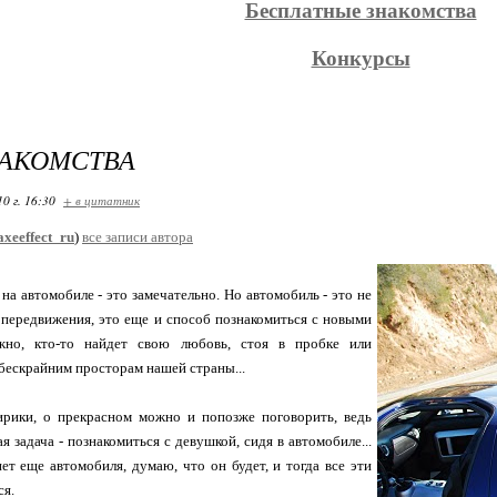
Бесплатные знакомства
Конкурсы
НАКОМСТВА
10 г. 16:30
+ в цитатник
axeeffect_ru
)
все записи автора
на автомобиле - это замечательно. Но автомобиль - это не
 передвижения, это еще и способ познакомиться с новыми
жно, кто-то найдет свою любовь, стоя в пробке или
бескрайним просторам нашей страны...
ирики, о прекрасном можно и попозже поговорить, ведь
я задача - познакомиться с девушкой, сидя в автомобиле...
нет еще автомобиля, думаю, что он будет, и тогда все эти
ся.