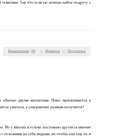
 тематики. Так что если ты хочешь найти подругу с
Комментарии
(
0
)
Нравится
Поделиться
о обычно двумя магнитами. Плюс притягивается к
учится ужиться, а совершенно разным получится?
а. Но у многих в голове постоянно крутится мнение
 с похожими на себя людьми, но чтобы они еще их и