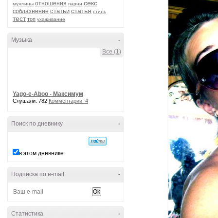
секс
отношения
мужчины
парни
статья
статьи
соблазнение
стиль
тест
топ
ухаживание
Музыка
-
Все (1)
Yago-e-Aboo - Максимум
Слушали: 782
Комментарии: 4
Поиск по дневнику
-
в этом дневнике
Подписка по e-mail
-
Статистика
-