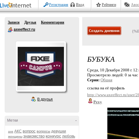
Регистрация
Вход
Рейтинги
Авос
Записи
Друзья
Комментарии
axeeffect ru
{%
БУБУКА
Среда, 10 Декабря 2008 г. 12
Просмотрело людей:
0 за час
Серия:
Общая
ссылка на её профиль
http://www.axeeffect.ru/user/
В друзья
Pexy
Метки
-
вопрос
АКС
девушки
вопросы
axe
конкурс
знакомство
любовь
женщины