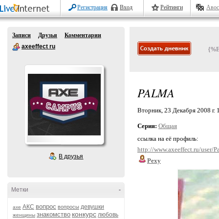
Регистрация
Вход
Рейтинги
Авос
Записи
Друзья
Комментарии
axeeffect ru
{%
PALMA
Вторник, 23 Декабря 2008 г. 
Серия:
Общая
ссылка на её профиль:
http://www.axeeffect.ru/user/P
В друзья
Pexy
Метки
-
вопрос
АКС
девушки
вопросы
axe
конкурс
знакомство
любовь
женщины