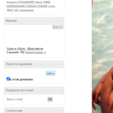
секс
отношения
мужчины
парни
статья
статьи
соблазнение
стиль
тест
топ
ухаживание
Музыка
-
Все (1)
Yago-e-Aboo - Максимум
Слушали: 782
Комментарии: 4
Поиск по дневнику
-
в этом дневнике
Подписка по e-mail
-
Статистика
-