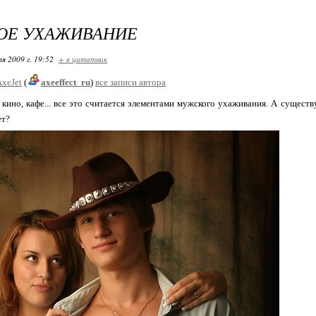
ОЕ УХАЖИВАНИЕ
я 2009 г. 19:52
+ в цитатник
AxeJet
(
axeeffect_ru
)
все записи автора
 кино, кафе... все это считается элементами мужского ухаживания. А существ
ет?