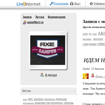
Регистрация
Вход
Рейтинги
Записи
Друзья
Комментарии
Записи с 
axeeffect ru
Другие метки поль
АК
axe
jet
shift
интернет
инстинкт
сек
свидание
ИДЕМ Н
Среда, 12 Августа 
В друзья
Alena_
Свидания вслепу
зная. Так бывае
Метки
-
ноющие “Ну позн
вопрос
АКС
девушки
вопросы
axe
конкурс
знакомство
любовь
женщины
Страх первого с