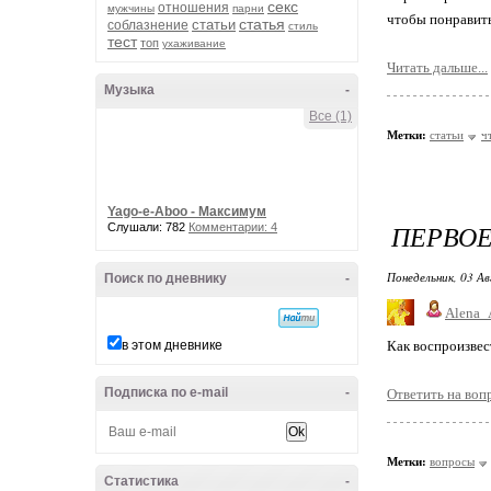
секс
отношения
мужчины
парни
чтобы понравить
статья
статьи
соблазнение
стиль
тест
топ
ухаживание
Читать дальше...
Музыка
-
Все (1)
Метки:
статьи
ч
Yago-e-Aboo - Максимум
ПЕРВОЕ
Слушали: 782
Комментарии: 4
Понедельник, 03 Ав
Поиск по дневнику
-
Alena_
в этом дневнике
Как воспроизвест
Подписка по e-mail
-
Ответить на вопр
Метки:
вопросы
Статистика
-