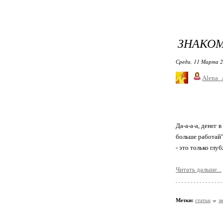
ЗНАКОМ
Среда, 11 Марта 2
Alena_
Да-а-а-а, денег 
больше работай",
- это только глу
Читать дальше...
Метки:
статьи
з