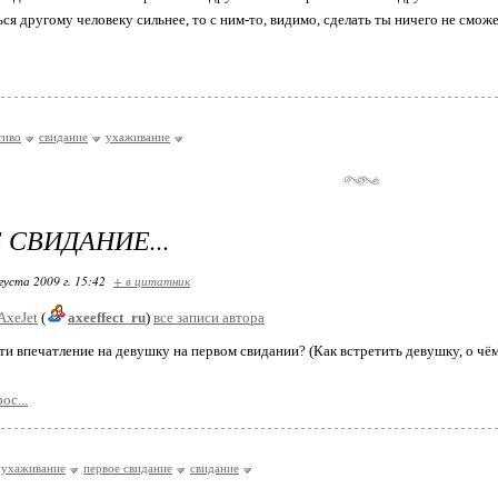
ся другому человеку сильнее, то с ним-то, видимо, сделать ты ничего не смож
тиво
свидание
ухаживание
 СВИДАНИЕ...
густа 2009 г. 15:42
+ в цитатник
AxeJet
(
axeeffect_ru
)
все записи автора
и впечатление на девушку на первом свидании? (Как встретить девушку, о чём р
ос...
ухаживание
первое свидание
свидание