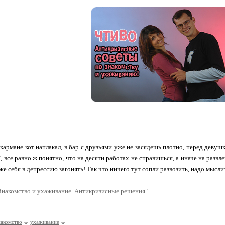
в кармане кот наплакал, в бар с друзьями уже не засядешь плотно, перед девуш
 все равно ж понятно, что на десяти работах не справишься, а иначе на развле
бже себя в депрессию загонять! Так что ничего тут сопли развозить, надо мысл
Знакомство и ухаживание. Антикризисные решения"
накомство
ухаживание