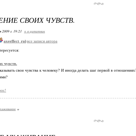
НИЕ СВОИХ ЧУВСТВ.
я 2009 г. 19:21
+ в цитатник
axeeffect_ru
)
все записи автора
тересуется:
х чувств.
казывать свои чувства к человеку? И иногда делать шаг первой в отношения
ями?
рос!
хаживание