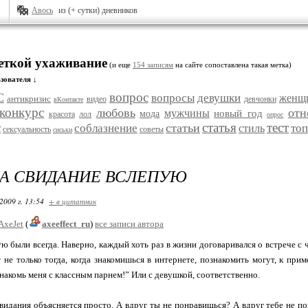
Авось
из (+ сутки) дневников
меткой ухаживание
(и еще
154 записям
на сайте сопоставлена такая метка)
зователя ↓
вопрос
С
вопросы
девушки
женщ
антикризис
видео
девчонки
вКонтакте
конкурс
любовь
отн
мужчины
новый год
мода
красота
лол
опрос
с
статья
тест
статьи
соблазнение
топ
стиль
сексуальность
советы
сиськи
А СВИДАНИЕ ВСЛЕПУЮ
2009 г. 13:54
+ в цитатник
AxeJet
(
axeeffect_ru
)
все записи автора
ю были всегда. Наверно, каждый хоть раз в жизни договаривался о встрече с ч
т не только тогда, когда знакомишься в интернете, познакомить могут, к прим
акомь меня с классным парнем!” Или с девушкой, соответственно.
видания объясняется просто. А вдруг ты не понравишься? А вдруг тебе не по