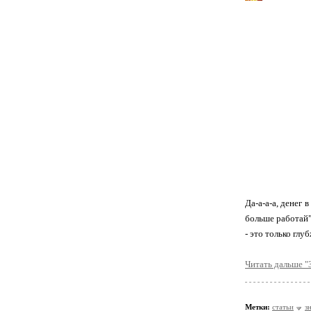
Да-а-а-а, денег 
больше работай",
- это только глу
Читать дальше "
Метки:
статьи
з