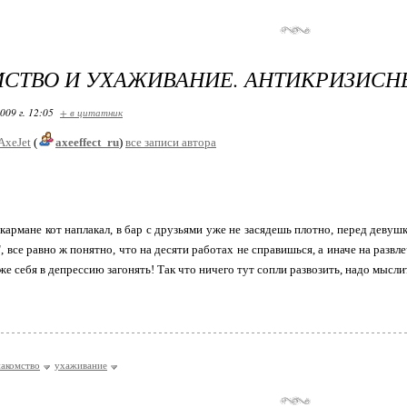
СТВО И УХАЖИВАНИЕ. АНТИКРИЗИС
009 г. 12:05
+ в цитатник
AxeJet
(
axeeffect_ru
)
все записи автора
в кармане кот наплакал, в бар с друзьями уже не засядешь плотно, перед девуш
 все равно ж понятно, что на десяти работах не справишься, а иначе на развле
бже себя в депрессию загонять! Так что ничего тут сопли развозить, надо мысл
накомство
ухаживание