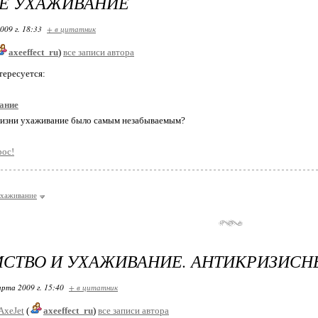
Е УХАЖИВАНИЕ
009 г. 18:33
+ в цитатник
axeeffect_ru
)
все записи автора
тересуется:
ание
жизни ухаживание было самым незабываемым?
рос!
хаживание
СТВО И УХАЖИВАНИЕ. АНТИКРИЗИС
арта 2009 г. 15:40
+ в цитатник
AxeJet
(
axeeffect_ru
)
все записи автора