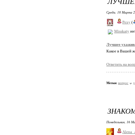
ЛУЧШЕ
Среда, 18 Марта 2
Pexy
(
Misskaty
ин
Лучшее ухажив
Какое в Вашей 
Ответить на воп
Метки:
вопрос
у
ЗНАКОМ
Понедельник, 16 М
Alena_