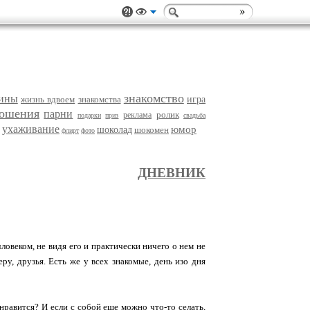
знакомство
ины
жизнь вдвоем
знакомства
игра
ошения
парни
ролик
реклама
подарки
приз
свадьба
ухаживание
юмор
шоколад
шокомен
флирт
фото
ДНЕВНИК
ловеком, не видя его и практически ничего о нем не
еру, друзья. Есть же у всех знакомые, день изо дня
нравится? И если с собой еще можно что-то селать,