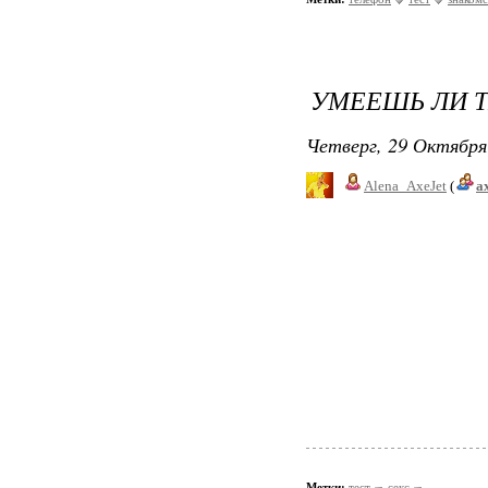
УМЕЕШЬ ЛИ Т
Четверг, 29 Октября
Alena_AxeJet
(
a
Метки:
тест
секс