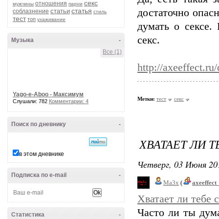
секс
отношения
мужчины
парни
статья
достаточно опасн
статьи
соблазнение
стиль
тест
топ
ухаживание
думать о сексе.
секс.
Музыка
-
Все (1)
http://axeeffect.ru
Yago-e-Aboo - Максимум
Метки:
тест
секс
Слушали: 782
Комментарии: 4
Поиск по дневнику
-
ХВАТАЕТ ЛИ Т
в этом дневнике
Четверг, 03 Июня 20
Подписка по e-mail
-
Ma3x
(
axeeffect
Хватает ли тебе 
Часто ли ты дум
Статистика
-