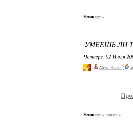
Метки:
тест
УМЕЕШЬ ЛИ Т
Четверг, 02 Июля 200
Alena_AxeJet
(
a
Про
Метки:
тест
поцелуи