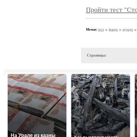
Пройти тест "Сто
Метки:
тест
флирт
курорт
Страницы:
На Урале из казны