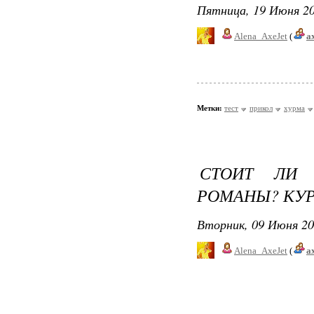
Пятница, 19 Июня 20
Alena_AxeJet
(
a
Метки:
тест
прикол
хурма
СТОИТ ЛИ 
РОМАНЫ? КУР
Вторник, 09 Июня 20
Alena_AxeJet
(
a