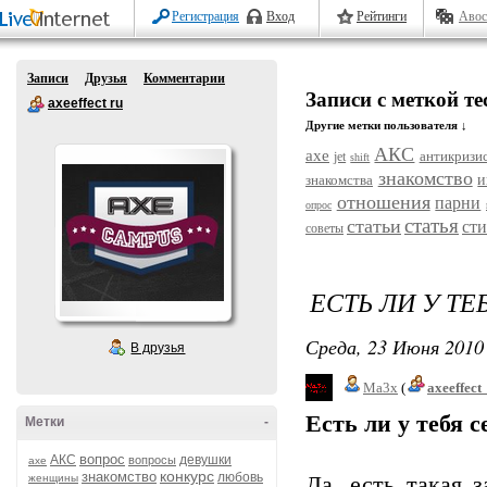
Регистрация
Вход
Рейтинги
Авос
Записи
Друзья
Комментарии
Записи с меткой те
axeeffect ru
Другие метки пользователя ↓
АКС
axe
антикризи
jet
shift
знакомство
знакомства
и
отношения
парни
опрос
статья
статьи
сти
советы
ЕСТЬ ЛИ У Т
Среда, 23 Июня 2010 
В друзья
Ma3x
(
axeeffect
Есть ли у тебя 
Метки
-
вопрос
АКС
девушки
вопросы
axe
конкурс
знакомство
любовь
женщины
Да, есть такая 